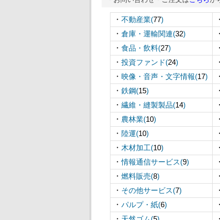
・
不動産業(
77
)
・
倉庫・運輸関連(
32
)
・
食品・飲料(
27
)
・
投資ファンド(
24
)
・
映像・音声・文字情報(
17
)
・
鉄鋼(
15
)
・
繊維・縫製製品(
14
)
・
農林業(
10
)
・
陸運(
10
)
・
木材加工(
10
)
・
情報通信サービス(
9
)
・
燃料販売(
8
)
・
その他サービス(
7
)
・
パルプ・紙(
6
)
・
天然ゴム(
5
)