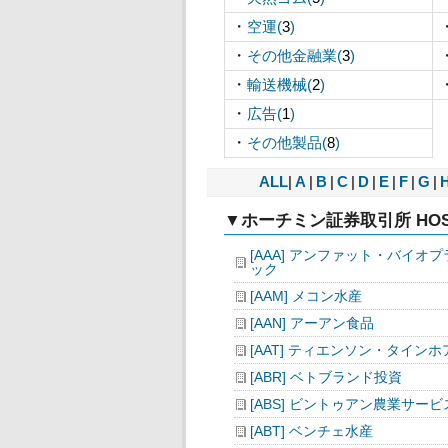
・
空運(
3
)
・
その他金融業(
3
)
・
輸送機械(
2
)
・
広告(
1
)
・
その他製品(
8
)
ALL
|
A
|
B
|
C
|
D
|
E
|
F
|
G
|
▼ホーチミン証券取引所 HOS
[AAA] アンファット・バイオ
ック
[AAM] メコン水産
[AAN] アーアン食品
[AAT] ティエンソン・タインホ
[ABR] ベトブランド投資
[ABS] ビントゥアン農業サービ
[ABT] ベンチェ水産