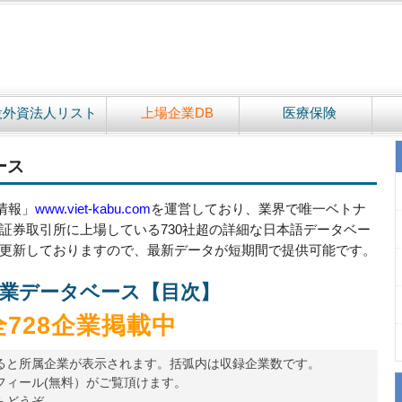
設外資法人リスト
上場企業DB
医療保険
ース
情報」
www.viet-kabu.com
を運営しており、業界で唯一ベトナ
証券取引所に上場している730社超の詳細な日本語データベー
更新しておりますので、最新データが短期間で提供可能です。
業データベース【目次】
全728企業掲載中
ると所属企業が表示されます。括弧内は収録企業数です。
フィール(無料）がご覧頂けます。
らどうぞ。