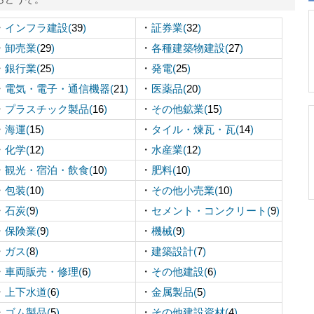
・
・
インフラ建設(
39
)
証券業(
32
)
・
・
卸売業(
29
)
各種建築物建設(
27
)
・
・
銀行業(
25
)
発電(
25
)
・
・
電気・電子・通信機器(
21
)
医薬品(
20
)
・
・
プラスチック製品(
16
)
その他鉱業(
15
)
・
・
海運(
15
)
タイル・煉瓦・瓦(
14
)
・
・
化学(
12
)
水産業(
12
)
・
・
観光・宿泊・飲食(
10
)
肥料(
10
)
・
・
包装(
10
)
その他小売業(
10
)
・
・
石炭(
9
)
セメント・コンクリート(
9
)
・
・
保険業(
9
)
機械(
9
)
・
・
ガス(
8
)
建築設計(
7
)
・
・
車両販売・修理(
6
)
その他建設(
6
)
・
・
上下水道(
6
)
金属製品(
5
)
・
・
ゴム製品(
5
)
その他建設資材(
4
)