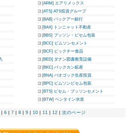
[ARM] エアリメックス
[ATS] ATS投資グループ
[BAB] バックアー銀行
[BAX] トンニャット不動産
[BBS] ブッソン・ビセム包装
[BCC] ビムソンセメント
[BCF] ビックチー食品
入
[BED] ダナン図書教育設備
[BKC] バックカン鉱産
[BNA] バオゴック生産投資
[BPC] ビムソンビセム包装
[BTS] ビセム・ブッソンセメント
[BTW] ベンタイン水道
|
6
|
7
|
8
|
9
|
10
|
11
|
12
|
次のページ