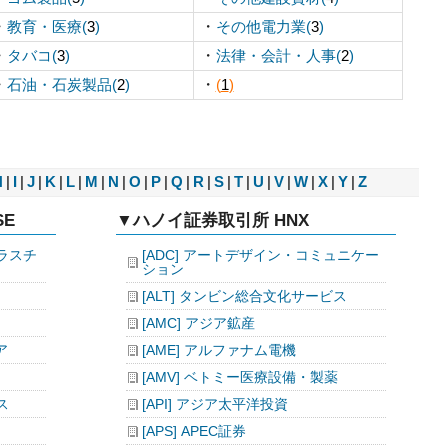
・
・
教育・医療(
3
)
その他電力業(
3
)
・
・
タバコ(
3
)
法律・会計・人事(
2
)
・
・
石油・石炭製品(
2
)
(
1
)
H
|
I
|
J
|
K
|
L
|
M
|
N
|
O
|
P
|
Q
|
R
|
S
|
T
|
U
|
V
|
W
|
X
|
Y
|
Z
E
▼ハノイ証券取引所 HNX
プラスチ
[ADC] アートデザイン・コミュニケー
ション
[ALT] タンビン総合文化サービス
[AMC] アジア鉱産
ア
[AME] アルファナム電機
[AMV] ベトミー医療設備・製薬
ス
[API] アジア太平洋投資
[APS] APEC証券