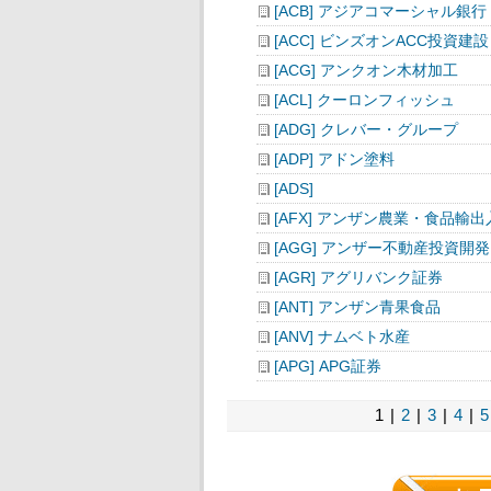
[ACB] アジアコマーシャル銀行
[ACC] ビンズオンACC投資建設
[ACG] アンクオン木材加工
[ACL] クーロンフィッシュ
[ADG] クレバー・グループ
[ADP] アドン塗料
[ADS]
[AFX] アンザン農業・食品輸出
[AGG] アンザー不動産投資開発
[AGR] アグリバンク証券
[ANT] アンザン青果食品
[ANV] ナムベト水産
[APG] APG証券
1 |
2
|
3
|
4
|
5