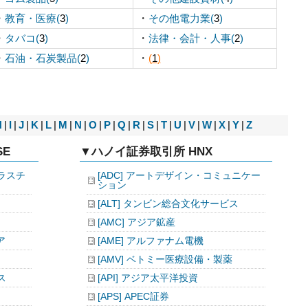
・
・
教育・医療(
3
)
その他電力業(
3
)
・
・
タバコ(
3
)
法律・会計・人事(
2
)
・
・
石油・石炭製品(
2
)
(
1
)
H
|
I
|
J
|
K
|
L
|
M
|
N
|
O
|
P
|
Q
|
R
|
S
|
T
|
U
|
V
|
W
|
X
|
Y
|
Z
E
▼ハノイ証券取引所 HNX
プラスチ
[ADC] アートデザイン・コミュニケー
ション
[ALT] タンビン総合文化サービス
[AMC] アジア鉱産
ア
[AME] アルファナム電機
[AMV] ベトミー医療設備・製薬
ス
[API] アジア太平洋投資
[APS] APEC証券