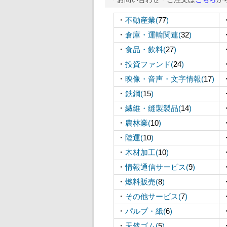
・
不動産業(
77
)
・
倉庫・運輸関連(
32
)
・
食品・飲料(
27
)
・
投資ファンド(
24
)
・
映像・音声・文字情報(
17
)
・
鉄鋼(
15
)
・
繊維・縫製製品(
14
)
・
農林業(
10
)
・
陸運(
10
)
・
木材加工(
10
)
・
情報通信サービス(
9
)
・
燃料販売(
8
)
・
その他サービス(
7
)
・
パルプ・紙(
6
)
・
天然ゴム(
5
)