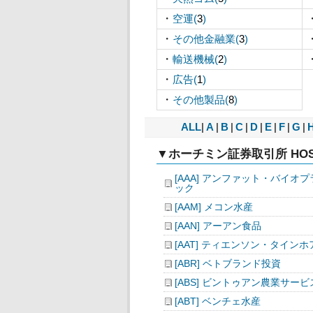
・
空運(
3
)
・
その他金融業(
3
)
・
輸送機械(
2
)
・
広告(
1
)
・
その他製品(
8
)
ALL
|
A
|
B
|
C
|
D
|
E
|
F
|
G
|
▼ホーチミン証券取引所 HOS
[AAA] アンファット・バイオ
ック
[AAM] メコン水産
[AAN] アーアン食品
[AAT] ティエンソン・タインホ
[ABR] ベトブランド投資
[ABS] ビントゥアン農業サービ
[ABT] ベンチェ水産