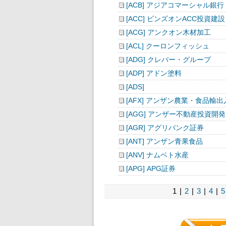
[ACB] アジアコマーシャル銀行
[ACC] ビンズオンACC投資建設
[ACG] アンクオン木材加工
[ACL] クーロンフィッシュ
[ADG] クレバー・グループ
[ADP] アドン塗料
[ADS]
[AFX] アンザン農業・食品輸出
[AGG] アンザー不動産投資開発
[AGR] アグリバンク証券
[ANT] アンザン青果食品
[ANV] ナムベト水産
[APG] APG証券
1 |
2
|
3
|
4
|
5