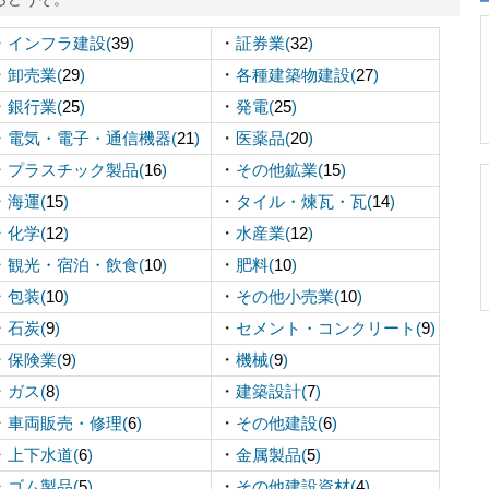
・
・
インフラ建設(
39
)
証券業(
32
)
・
・
卸売業(
29
)
各種建築物建設(
27
)
・
・
銀行業(
25
)
発電(
25
)
・
・
電気・電子・通信機器(
21
)
医薬品(
20
)
・
・
プラスチック製品(
16
)
その他鉱業(
15
)
・
・
海運(
15
)
タイル・煉瓦・瓦(
14
)
・
・
化学(
12
)
水産業(
12
)
・
・
観光・宿泊・飲食(
10
)
肥料(
10
)
・
・
包装(
10
)
その他小売業(
10
)
・
・
石炭(
9
)
セメント・コンクリート(
9
)
・
・
保険業(
9
)
機械(
9
)
・
・
ガス(
8
)
建築設計(
7
)
・
・
車両販売・修理(
6
)
その他建設(
6
)
・
・
上下水道(
6
)
金属製品(
5
)
・
・
ゴム製品(
5
)
その他建設資材(
4
)