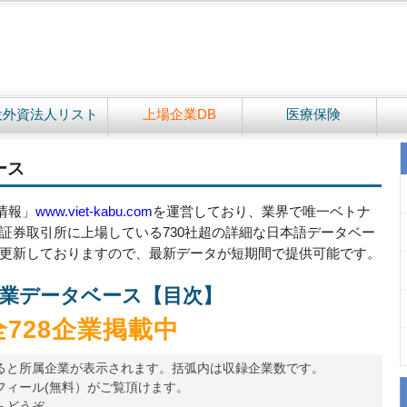
設外資法人リスト
上場企業DB
医療保険
ース
情報」
www.viet-kabu.com
を運営しており、業界で唯一ベトナ
証券取引所に上場している730社超の詳細な日本語データベー
更新しておりますので、最新データが短期間で提供可能です。
業データベース【目次】
全728企業掲載中
ると所属企業が表示されます。括弧内は収録企業数です。
フィール(無料）がご覧頂けます。
らどうぞ。