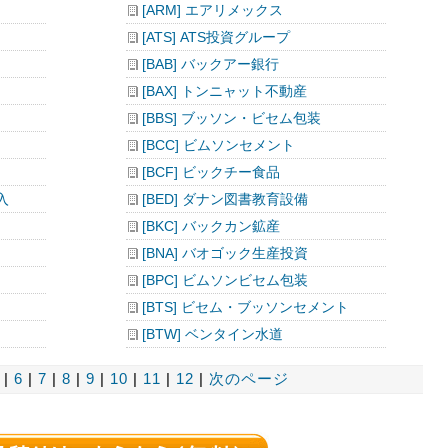
[ARM] エアリメックス
[ATS] ATS投資グループ
[BAB] バックアー銀行
[BAX] トンニャット不動産
[BBS] ブッソン・ビセム包装
[BCC] ビムソンセメント
[BCF] ビックチー食品
入
[BED] ダナン図書教育設備
[BKC] バックカン鉱産
[BNA] バオゴック生産投資
[BPC] ビムソンビセム包装
[BTS] ビセム・ブッソンセメント
[BTW] ベンタイン水道
|
6
|
7
|
8
|
9
|
10
|
11
|
12
|
次のページ