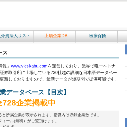
設外資法人リスト
上場企業DB
医療保険
ース
情報」
www.viet-kabu.com
を運営しており、業界で唯一ベトナ
証券取引所に上場している730社超の詳細な日本語データベー
更新しておりますので、最新データが短期間で提供可能です。
業データベース【目次】
全728企業掲載中
ると所属企業が表示されます。括弧内は収録企業数です。
フィール(無料）がご覧頂けます。
らどうぞ。