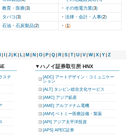
・
・
教育・医療(
3
)
その他電力業(
3
)
・
・
タバコ(
3
)
法律・会計・人事(
2
)
・
・
石油・石炭製品(
2
)
(
1
)
H
|
I
|
J
|
K
|
L
|
M
|
N
|
O
|
P
|
Q
|
R
|
S
|
T
|
U
|
V
|
W
|
X
|
Y
|
Z
E
▼ハノイ証券取引所 HNX
プラスチ
[ADC] アートデザイン・コミュニケー
ション
[ALT] タンビン総合文化サービス
[AMC] アジア鉱産
ア
[AME] アルファナム電機
[AMV] ベトミー医療設備・製薬
ス
[API] アジア太平洋投資
[APS] APEC証券