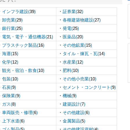
・
・
インフラ建設(
39
)
証券業(
32
)
・
・
卸売業(
29
)
各種建築物建設(
27
)
・
・
銀行業(
25
)
発電(
25
)
・
・
電気・電子・通信機器(
21
)
医薬品(
20
)
・
・
プラスチック製品(
16
)
その他鉱業(
15
)
・
・
海運(
15
)
タイル・煉瓦・瓦(
14
)
・
・
化学(
12
)
水産業(
12
)
・
・
観光・宿泊・飲食(
10
)
肥料(
10
)
・
・
包装(
10
)
その他小売業(
10
)
・
・
石炭(
9
)
セメント・コンクリート(
9
)
・
・
保険業(
9
)
機械(
9
)
・
・
ガス(
8
)
建築設計(
7
)
・
・
車両販売・修理(
6
)
その他建設(
6
)
・
・
上下水道(
6
)
金属製品(
5
)
・
・
ゴム製品(
5
)
その他建設資材(
4
)