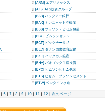
[ARM] エアリメックス
[ATS] ATS投資グループ
[BAB] バックアー銀行
[BAX] トンニャット不動産
[BBS] ブッソン・ビセム包装
[BCC] ビムソンセメント
[BCF] ビックチー食品
入
[BED] ダナン図書教育設備
[BKC] バックカン鉱産
[BNA] バオゴック生産投資
[BPC] ビムソンビセム包装
[BTS] ビセム・ブッソンセメント
[BTW] ベンタイン水道
|
6
|
7
|
8
|
9
|
10
|
11
|
12
|
次のページ