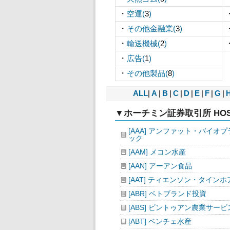
・
空運(
3
)
・
その他金融業(
3
)
・
輸送機械(
2
)
・
広告(
1
)
・
その他製品(
8
)
ALL
|
A
|
B
|
C
|
D
|
E
|
F
|
G
|
▼ホーチミン証券取引所 HOS
[AAA] アンファット・バイオ
ック
[AAM] メコン水産
[AAN] アーアン食品
[AAT] ティエンソン・タインホ
[ABR] ベトブランド投資
[ABS] ビントゥアン農業サービ
[ABT] ベンチェ水産