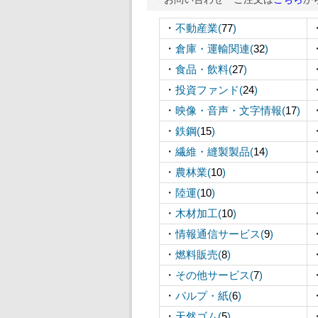
・
不動産業(
77
)
・
倉庫・運輸関連(
32
)
・
食品・飲料(
27
)
・
投資ファンド(
24
)
・
映像・音声・文字情報(
17
)
・
鉄鋼(
15
)
・
繊維・縫製製品(
14
)
・
農林業(
10
)
・
陸運(
10
)
・
木材加工(
10
)
・
情報通信サービス(
9
)
・
燃料販売(
8
)
・
その他サービス(
7
)
・
パルプ・紙(
6
)
・
天然ゴム(
5
)