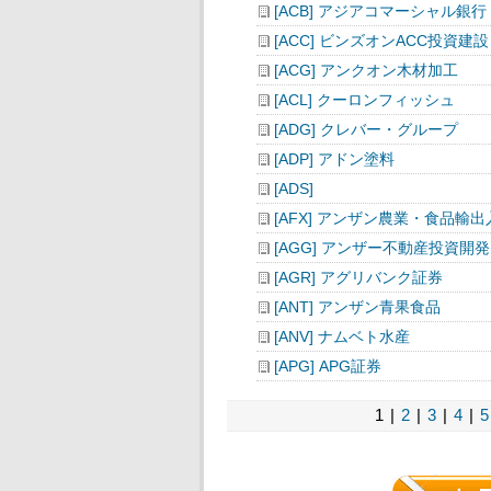
[ACB] アジアコマーシャル銀行
[ACC] ビンズオンACC投資建設
[ACG] アンクオン木材加工
[ACL] クーロンフィッシュ
[ADG] クレバー・グループ
[ADP] アドン塗料
[ADS]
[AFX] アンザン農業・食品輸出
[AGG] アンザー不動産投資開発
[AGR] アグリバンク証券
[ANT] アンザン青果食品
[ANV] ナムベト水産
[APG] APG証券
1 |
2
|
3
|
4
|
5