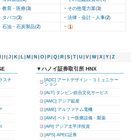
・
・
教育・医療(
3
)
その他電力業(
3
)
・
・
タバコ(
3
)
法律・会計・人事(
2
)
・
・
石油・石炭製品(
2
)
(
1
)
H
|
I
|
J
|
K
|
L
|
M
|
N
|
O
|
P
|
Q
|
R
|
S
|
T
|
U
|
V
|
W
|
X
|
Y
|
Z
E
▼ハノイ証券取引所 HNX
プラスチ
[ADC] アートデザイン・コミュニケー
ション
[ALT] タンビン総合文化サービス
[AMC] アジア鉱産
ア
[AME] アルファナム電機
[AMV] ベトミー医療設備・製薬
ス
[API] アジア太平洋投資
[APS] APEC証券