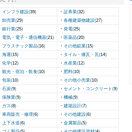
・
・
インフラ建設(
39
)
証券業(
32
)
・
・
卸売業(
29
)
各種建築物建設(
27
)
・
・
銀行業(
25
)
発電(
25
)
・
・
電気・電子・通信機器(
21
)
医薬品(
20
)
・
・
プラスチック製品(
16
)
その他鉱業(
15
)
・
・
海運(
15
)
タイル・煉瓦・瓦(
14
)
・
・
化学(
12
)
水産業(
12
)
・
・
観光・宿泊・飲食(
10
)
肥料(
10
)
・
・
包装(
10
)
その他小売業(
10
)
・
・
石炭(
9
)
セメント・コンクリート(
9
)
・
・
保険業(
9
)
機械(
9
)
・
・
ガス(
8
)
建築設計(
7
)
・
・
車両販売・修理(
6
)
その他建設(
6
)
・
・
上下水道(
6
)
金属製品(
5
)
・
・
ゴム製品(
5
)
その他建設資材(
4
)