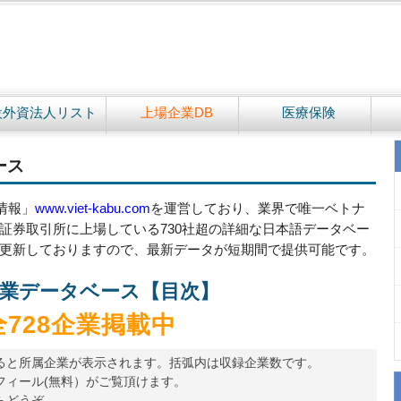
設外資法人リスト
上場企業DB
医療保険
ース
情報」
www.viet-kabu.com
を運営しており、業界で唯一ベトナ
証券取引所に上場している730社超の詳細な日本語データベー
更新しておりますので、最新データが短期間で提供可能です。
業データベース【目次】
全728企業掲載中
ると所属企業が表示されます。括弧内は収録企業数です。
フィール(無料）がご覧頂けます。
らどうぞ。