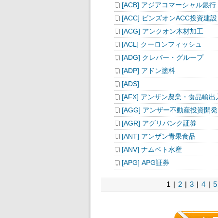
[ACB] アジアコマーシャル銀行
[ACC] ビンズオンACC投資建設
[ACG] アンクオン木材加工
[ACL] クーロンフィッシュ
[ADG] クレバー・グループ
[ADP] アドン塗料
[ADS]
[AFX] アンザン農業・食品輸出
[AGG] アンザー不動産投資開発
[AGR] アグリバンク証券
[ANT] アンザン青果食品
[ANV] ナムベト水産
[APG] APG証券
1 |
2
|
3
|
4
|
5