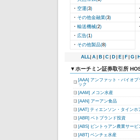
・
空運(
3
)
・
その他金融業(
3
)
・
輸送機械(
2
)
・
広告(
1
)
・
その他製品(
8
)
ALL
|
A
|
B
|
C
|
D
|
E
|
F
|
G
|
▼ホーチミン証券取引所 HOS
[AAA] アンファット・バイオ
ック
[AAM] メコン水産
[AAN] アーアン食品
[AAT] ティエンソン・タインホ
[ABR] ベトブランド投資
[ABS] ビントゥアン農業サービ
[ABT] ベンチェ水産