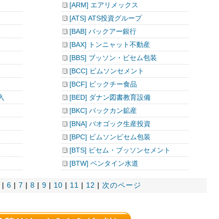
[ARM] エアリメックス
[ATS] ATS投資グループ
[BAB] バックアー銀行
[BAX] トンニャット不動産
[BBS] ブッソン・ビセム包装
[BCC] ビムソンセメント
[BCF] ビックチー食品
入
[BED] ダナン図書教育設備
[BKC] バックカン鉱産
[BNA] バオゴック生産投資
[BPC] ビムソンビセム包装
[BTS] ビセム・ブッソンセメント
[BTW] ベンタイン水道
|
6
|
7
|
8
|
9
|
10
|
11
|
12
|
次のページ