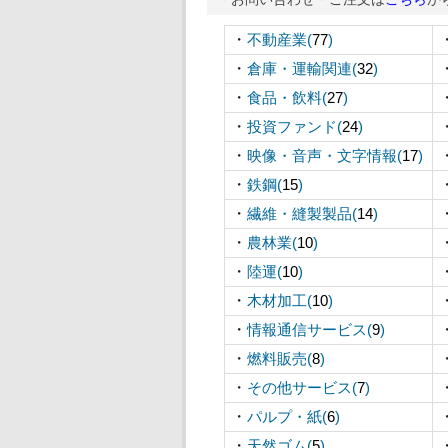
・
不動産業(
77
)
・
倉庫・運輸関連(
32
)
・
食品・飲料(
27
)
・
投資ファンド(
24
)
・
映像・音声・文字情報(
17
)
・
鉄鋼(
15
)
・
繊維・縫製製品(
14
)
・
農林業(
10
)
・
陸運(
10
)
・
木材加工(
10
)
・
情報通信サービス(
9
)
・
燃料販売(
8
)
・
その他サービス(
7
)
・
パルプ・紙(
6
)
・
天然ゴム(
5
)