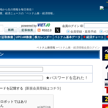
地から生の情報を毎日発信！
業、経済ニュースの「ベトナム株・経済情報」
powered by
会員ログイン ID
会員登録・延長手続
パ
イ証取株価
UPCoM株価
株カレンダー
ベトナム基本データ
経済チャート
ベトナム株情報
>ベトナム株・経済情報会員ログイン
ン
★パスワードを忘れた！
ワードを記憶する
[新規会員登録はコチラ]