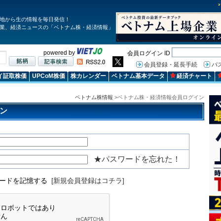
地から生の情報を毎日発信！
業、経済ニュースの「ベトナム株・経済情報」
powered by
会員ログイン ID
会員登録・延長手続
パ
イ証取株価
UPCoM株価
株カレンダー
ベトナム基本データ
経済チャート
ベトナム株情報
>ベトナム株・経済情報会員ログイン
ン
★パスワードを忘れた！
ワードを記憶する
[新規会員登録はコチラ]