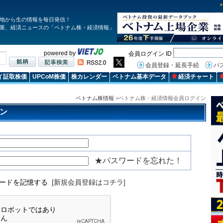
地から生の情報を毎日発信！
業、経済ニュースの「ベトナム株・経済情報」
powered by
会員ログイン ID
会員登録・延長手続
パ
イ証取株価
UPCoM株価
株カレンダー
ベトナム基本データ
経済チャート
ベトナム株情報
>ベトナム株・経済情報会員ログイン
ン
★パスワードを忘れた！
ワードを記憶する
[新規会員登録はコチラ]