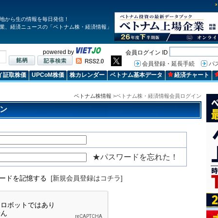
地から生の情報を毎日発信！
業、経済ニュースの「ベトナム株・経済情報」
powered by
会員ログイン ID
会員登録・延長手続
パ
イ証取株価
UPCoM株価
株カレンダー
ベトナム基本データ
経済チャート
ベトナム株情報
>ベトナム株・経済情報会員ログイン
ン
★パスワードを忘れた！
ワードを記憶する
[新規会員登録はコチラ]