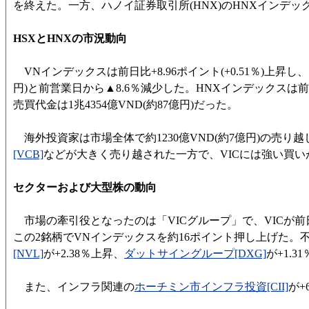
を終えた。一方、ハノイ証券取引所(HNX)のHNXインデ
HSXとHNXの市況動向
VNインデックスは前日比+8.96ポイント(+0.51％)上昇し、17
円)と前営業日から▲8.6％減少した。HNXインデックスは前日比▲
売買代金は1兆4354億VND(約87億円)だった。
海外投資家は市場全体で約1230億VND(約7億円)の売り
[VCB]
などが大きく売り越された一方で、VICには強い買い
セクターおよび大型株の動向
市場の牽引役となったのは「VICグループ」で、VICが前日比
この2銘柄でVNインデックスを約16ポイント押し上げた。
[NVL]
が+2.38％上昇、
ダットサイングループ[DXG]
が+1.
また、インフラ関連の
ホーチミン市インフラ投資[CII]
が+