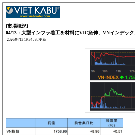
[市場概況]
04/13：大型インフラ着工を材料にVIC急伸、VNインデッ
[2026/04/13 19:34 JST更新]