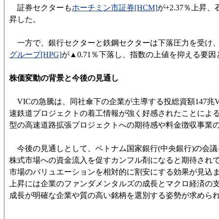
証券セクターも
ホーチミン市証券[HCM]
が+2.37％上昇
昇した。
一方で、銀行セクターと鉄鋼セクターは下落圧力を受け
グループ[HPG]
が▲0.71％下落し、指数の上値を抑える要
株価変動の背景と今後の見通し
VICの急騰は、同社傘下の企業が主導する投総資額147兆V
速鉄道プロジェクトの着工情報が強く好感されたことによる
型の高速道路拡張プロジェクトへの期待感や料金徴収事業
今後の見通しとして、ベトナム国家銀行(中央銀行)の会議
株式市場への資金流入を促すカンフル剤になると期待され
市場のバリュエーションを相対的に割安にする効果が見込
上昇には企業のファンダメンタルズの成長とマクロ経済の
成長が明確な企業や質の高い銘柄を選別する姿勢が求めら