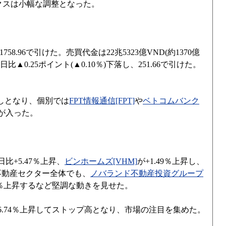
ックスは小幅な調整となった。
58.96で引けた。売買代金は22兆5323億VND(約1370億
0.25ポイント(▲0.10％)下落し、251.66で引けた。
越しとなり、個別では
FPT情報通信[FPT]
や
ベトコムバンク
が入った。
+5.47％上昇、
ビンホームズ[VHM]
が+1.49％上昇し、
不動産セクター全体でも、
ノバランド不動産投資グループ
31％上昇するなど堅調な動きを見せた。
6.74％上昇してストップ高となり、市場の注目を集めた。