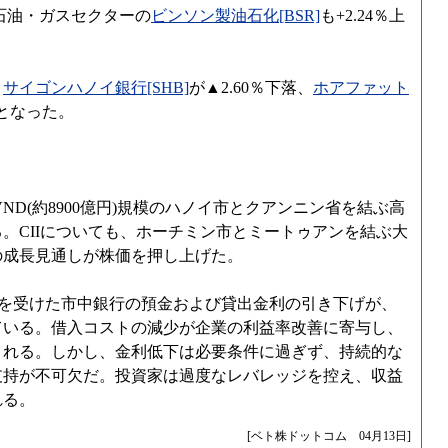
、石油・ガスセクターの
ビンソン製油石化[BSR]
も+2.24％上
、
サイゴンハノイ銀行[SHB]
が▲2.60％下落、
ホアファット
因となった。
ND(約8900億円)規模のハノイ市とクアンニン省を結ぶ高
。CIIについても、ホーチミン市とミートゥアンを結ぶ大
の成長見通しが株価を押し上げた。
を受けた市中銀行の預金および貸出金利の引き下げが、
ている。借入コストの減少が企業の利益率改善に寄与し、
まれる。しかし、金利低下は必要条件に過ぎず、持続的な
支持が不可欠だ。投資家は過度なレバレッジを控え、収益
れる。
[ベト株ドットコム 04月13日]