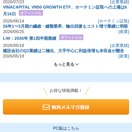
2026/07/23
[企業業績]
VINACAPITAL VN50 GROWTH ETF、ホーチミン証取への上場は6
オフィシャル
月16日
2026/06/14
[ホーチミン証取]
26年1〜3月期の繊維・縫製業界、輸出回復もコスト増で業績に明暗
2026/05/25
[産業]
オフィシャル
L40：2026年 第1四半期業績
2026/05/18
[企業業績]
建設会社のQ1業績は二極化、大手中心に利益倍増も未収金が懸念
2026/05/18
[産業]
もっと見る
お得な情報満載！
PC版はこちら