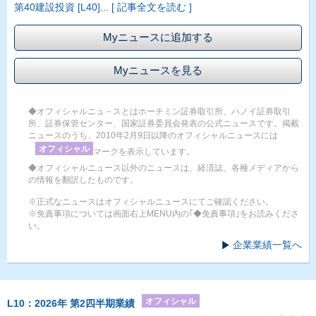
第40建設投資 [L40]
...
[ 記事全文を読む ]
Myニュースに追加する
Myニュースを見る
◆オフィシャルニュ－スとはホーチミン証券取引所、ハノイ証券取引
所、証券保管センター、国家証券委員会発表の公式ニュースです。掲載
ニュースのうち、2010年2月9日以降のオフィシャルニュースには
オフィシャル
マークを表示しています。
◆オフィシャルニュース以外のニュースは、経済誌、各種メディアから
の情報を翻訳したものです。
※正式なニュースはオフィシャルニュースにてご確認ください。
※免責事項については画面右上MENU内の｢◆免責事項｣をお読みくださ
い。
企業業績一覧へ
オフィシャル
L10：2026年 第2四半期業績