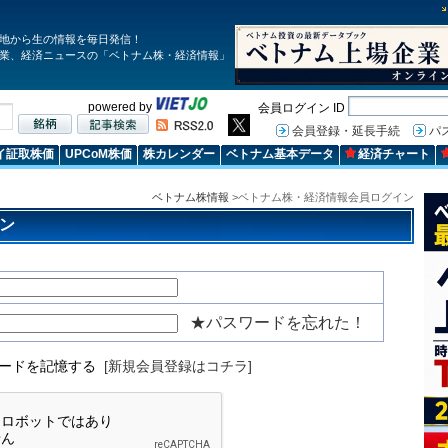
地から生の情報を毎日発信！
業、経済ニュースの「ベトナム株・経済情報」
powered by
会員ログイン ID
会員登録・延長手続
パ
イ証取株価
UPCoM株価
株カレンダー
ベトナム基本データ
経済チャート
ベトナム株情報
>ベトナム株・経済情報会員ログイン
ン
★パスワードを忘れた！
ワードを記憶する
[新規会員登録はコチラ]