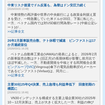
中東リスク後退でドル反落も、為替はドン安圧力続く
[2026/03/20 13:48]
中東情勢の再評価や世界の中央銀行による政策金利据え置
きを受け、一時急騰していた米ドルが20日、下落に転じた。
一方、ベトナム国内では対USD銀行間為替レート(中銀公定レ
ート)が...
>>記事全文
26年2月新車販売台数、テト休暇で減速 ビンファストは17
か月連続首位
[2026/03/11 16:29]
ベトナム自動車工業会(VAMA)の発表によると、2026年2月
の新車販売台数はテト(旧正月)の長期休暇が影響し前月比で
ほぼ半減した。一方、不動産開発を中核とする民間複合企業
ビングループ[VIC]
(Vingroup)傘下の電気自動車(EV)メーカー
であるビンファスト(Vinfast)は、同月に...
>>記事全文
主要30社25年Q4決算、売上急増も利益率低下 回復初期の
構図に
[2026/02/11 18:46]
VN30インデックスを構成する主要上場企業30社の2025年
10～12月決算は、売上が大きく拡大した一方、利益の伸び