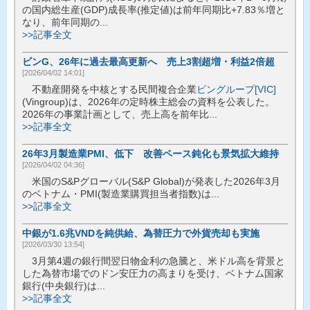
の国内総生産(GDP)成長率(推定値)は前年同期比+7.83％増と
なり、前年同期の...
>>記事全文
ビンG、26年に過去最高更新へ 売上3割超増・利益2倍超
[2026/04/02 14:01]
不動産開発を中核とする民間複合企業
ビングループ[VIC]
(Vingroup)は、2026年の定時株主総会の資料を公表した。
2026年の事業計画として、売上高を前年比...
>>記事全文
26年3月製造業PMI、低下 改善ペース鈍化も景気拡大維持
[2026/04/02 04:36]
米国のS&Pグローバル(S&P Global)が発表した2026年3月
のベトナム・PMI(製造業購買担当者指数)は...
>>記事全文
中銀が1.6兆VNDを純供給、為替圧力で外貨売却も実施
[2026/03/30 13:54]
3月第4週の銀行間翌日物金利の急騰と、米ドル高を背景と
した為替市場でのドン安圧力の高まりを受け、ベトナム国家
銀行(中央銀行)は...
>>記事全文