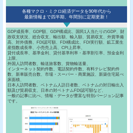
各種マクロ・ミクロ経済データを90年代から
最新情報まで四半期、年間別に定期更新！
GDP成長率、GDP額、GDP構成比、国民1人当たりのGDP、財
政収支状況、総合収支、輸出額、輸入額、貿易収支、外貨準備
高、対外債務、FDI認可額、FDI構成比、FDI実行額、鉱工業生
産指数成長率、小売売上高、CPI上昇率、
貸付成長率、基準金利、貸付基準利率・基準割引率、預金金利
上限、
外国人訪問者数、輸送旅客数、貨物輸送量、
インターネット契約件数、電話契約件数、有料テレビ契約件
数、新車販売台数、市場・スーパー・商業施設、新築住宅延べ
床面積、
日本人訪問者数、ベトナム人訪日者数、ベトナムの対日輸出入
額及び貿易収支、日本の対ベトナムFDI認可額など、
一般の記事に比べ、情報・データが豊富な特別バージョン記事
です。