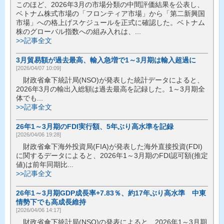
このほど、2026年3月の市場分類の中間評価結果を公表し、
ベトナム株式市場の「フロンティア市場」から「第二新興国
市場」への格上げスケジュールを正式に確認した。ベトナム
株のグローバル指数への組み入れは、...
>>記事全文
3月貿易額が過去最高、輸入急増で1～3月期は輸入超過に
[2026/04/07 10:09]
財政省傘下統計局(NSO)が発表した統計データによると、
2026年3月の輸出入総額は過去最高を記録した。1～3月期全
体でも...
>>記事全文
26年1～3月期のFDI実行額、5年ぶり高水準を記録
[2026/04/06 19:28]
財政省傘下海外投資局(FIA)が発表した海外直接投資(FDI)
に関するデータによると、2026年1～3月期のFDI認可額(推定
値)は前年同期比...
>>記事全文
26年1～3月期GDP成長率+7.83％、約17年ぶり高水準 中東
情勢下でも高成長維持
[2026/04/06 14:17]
財政省傘下統計局(NSO)の発表によると、2026年1～3月期