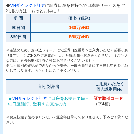
◆
VNダイレクト証券
に証券口座をお持ちで日本語サービスをご
利用の方は、もっとお得に！
期 間
価 格 (税込)
90日間
166万VND
360日間
556万VND
※確認のため、お申込フォームにて証券口座番号をご入力いただく必要があ
ります。下記のNo.をご用意のうえ、登録画面へお進みください。 （ご不明
な方は、直接お取引証券会社にお問合せくださいませ）
※個人識別の確認ができなかった場合、一般会員料金にて再度お申込をお願
いしております。あらかじめご了承ください。
ご用意いただく
割引対象者
個人識別用No.
★
VNダイレクト証券
に口座をお持ちで毎月
証券取引コード
の口座維持手数料をお支払の方
（下4桁）
※お支払完了後のキャンセル・返金等は承っておりません。予めご了承くだ
さい。