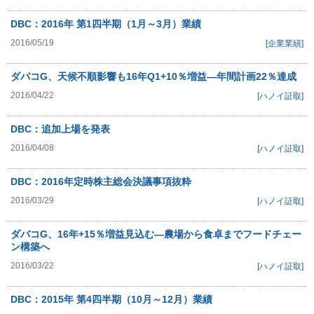
DBC：2016年 第1四半期（1月～3月）業績
2016/05/19
[企業業績]
ダバコG、天候不順影響も16年Q1+10％増益―年間計画22％達成
2016/04/22
[ハノイ証取]
DBC：追加上場を発表
2016/04/08
[ハノイ証取]
DBC：2016年定時株主総会決議事項抜粋
2016/03/29
[ハノイ証取]
ダバコG、16年+15％増益見込む―農場から食卓までフードチェー
ン構築へ
2016/03/22
[ハノイ証取]
DBC：2015年 第4四半期（10月～12月）業績