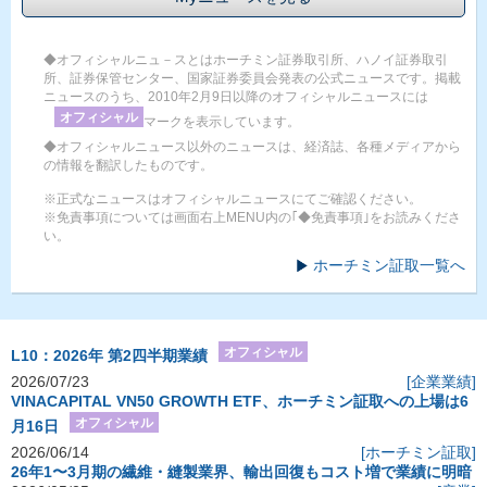
◆オフィシャルニュ－スとはホーチミン証券取引所、ハノイ証券取引
所、証券保管センター、国家証券委員会発表の公式ニュースです。掲載
ニュースのうち、2010年2月9日以降のオフィシャルニュースには
オフィシャル
マークを表示しています。
◆オフィシャルニュース以外のニュースは、経済誌、各種メディアから
の情報を翻訳したものです。
※正式なニュースはオフィシャルニュースにてご確認ください。
※免責事項については画面右上MENU内の｢◆免責事項｣をお読みくださ
い。
ホーチミン証取一覧へ
オフィシャル
L10：2026年 第2四半期業績
2026/07/23
[企業業績]
VINACAPITAL VN50 GROWTH ETF、ホーチミン証取への上場は6
オフィシャル
月16日
2026/06/14
[ホーチミン証取]
26年1〜3月期の繊維・縫製業界、輸出回復もコスト増で業績に明暗