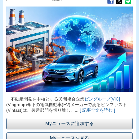
不動産開発を中核とする民間複合企業
ビングループ[VIC]
(Vingroup)傘下の電気自動車(EV)メーカーであるビンファスト
(Vinfast)は、製造部門を切り離し、...
[ 記事全文を読む ]
Myニュースに追加する
Myニュースを見る