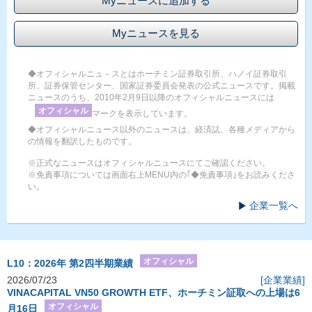
Myニュースに追加する
Myニュースを見る
◆オフィシャルニュ－スとはホーチミン証券取引所、ハノイ証券取引
所、証券保管センター、国家証券委員会発表の公式ニュースです。掲載
ニュースのうち、2010年2月9日以降のオフィシャルニュースには
オフィシャル
マークを表示しています。
◆オフィシャルニュース以外のニュースは、経済誌、各種メディアから
の情報を翻訳したものです。
※正式なニュースはオフィシャルニュースにてご確認ください。
※免責事項については画面右上MENU内の｢◆免責事項｣をお読みくださ
い。
企業一覧へ
オフィシャル
L10：2026年 第2四半期業績
2026/07/23
[企業業績]
VINACAPITAL VN50 GROWTH ETF、ホーチミン証取への上場は6
オフィシャル
月16日