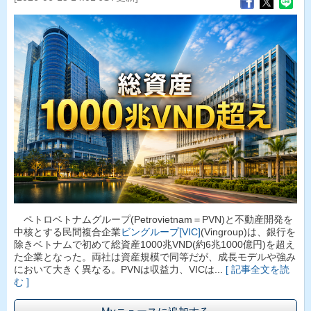
ペトロベトナムグループ(Petrovietnam＝PVN)と不動産開発を
中核とする民間複合企業
ビングループ[VIC]
(Vingroup)は、銀行を
除きベトナムで初めて総資産1000兆VND(約6兆1000億円)を超え
た企業となった。両社は資産規模で同等だが、成長モデルや強み
において大きく異なる。PVNは収益力、VICは...
[ 記事全文を読
む ]