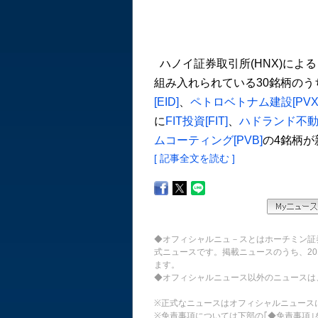
ハノイ証券取引所(HNX)によ
組み入れられている30銘柄のう
[EID]
、
ペトロベトナム建設[PVX
に
FIT投資[FIT]
、
ハドランド不動産
ムコーティング[PVB]
の4銘柄が
[ 記事全文を読む ]
◆オフィシャルニュ－スとはホーチミン証
式ニュースです。掲載ニュースのうち、20
ます。
◆オフィシャルニュース以外のニュースは
※正式なニュースはオフィシャルニュース
※免責事項については下部の｢◆免責事項｣