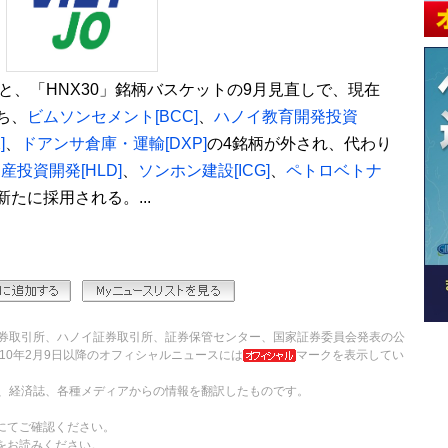
ると、「HNX30」銘柄バスケットの9月見直しで、現在
ち、
ビムソンセメント[BCC]
、
ハノイ教育開発投資
]
、
ドアンサ倉庫・運輸[DXP]
の4銘柄が外され、代わり
投資開発[HLD]
、
ソンホン建設[ICG]
、
ペトロベトナ
新たに採用される。...
券取引所、ハノイ証券取引所、証券保管センター、国家証券委員会発表の公
10年2月9日以降のオフィシャルニュースには
マークを表示してい
、経済誌、各種メディアからの情報を翻訳したものです。
にてご確認ください。
をお読みください。