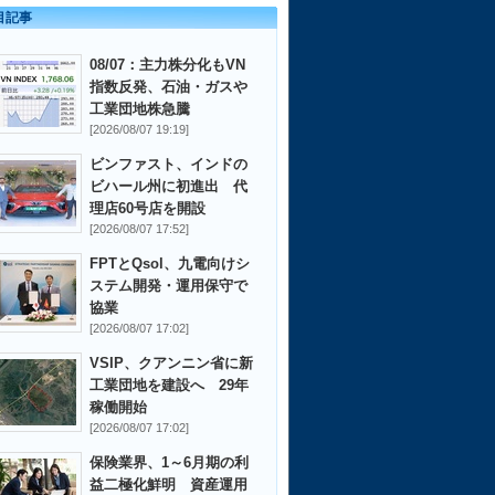
目記事
08/07：主力株分化もVN
指数反発、石油・ガスや
工業団地株急騰
[2026/08/07 19:19]
ビンファスト、インドの
ビハール州に初進出 代
理店60号店を開設
[2026/08/07 17:52]
FPTとQsol、九電向けシ
ステム開発・運用保守で
協業
[2026/08/07 17:02]
VSIP、クアンニン省に新
工業団地を建設へ 29年
稼働開始
[2026/08/07 17:02]
保険業界、1～6月期の利
益二極化鮮明 資産運用