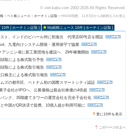
© viet-kabu.com 2002-2026 All Rights Reserved.
報
>
ベト株ニュース
>
ホーチミン証取
> HNX30指数、11月3日から4銘柄を入れ替え
10件 [ ホーチミン証取 ]
My銘柄ニュース 10件 [ ホーチミン証取 ]
スト、インドのビハール州に初進出 代理店60号店を開設
Qsol、九電向けシステム開発・運用保守で協業
、クアンニン省に新工業団地を建設へ 29年稼働開始
副頭取による株式取引予告
副頭取による株式取引報告
大口株主による株式取引報告
ームズの都市区、ベトナム初の国際スマートシティ認証
農業子会社がIPOへ、公募価格は親会社株価の4倍超
バンク、35階建てタワーの運営会社を完全子会社化
と中国がQR決済で提携、10億人超が利用可能に
更に10件を表示
このページの上へ