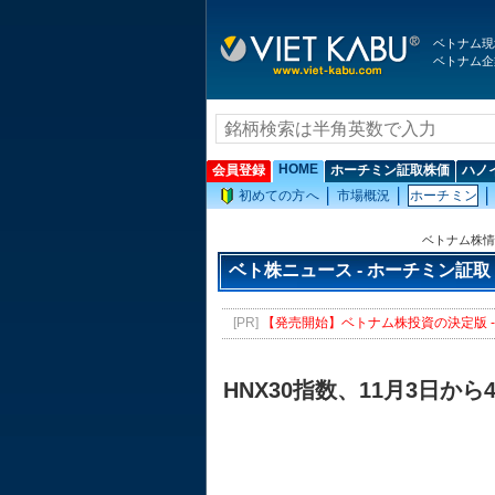
ベトナム現
ベトナム企
HOME
会員登録
ホーチミン証取株価
ハノ
初めての方へ
市場概況
ホーチミン
ベトナム株情
ベト株ニュース - ホーチミン証取
[PR]
【発売開始】ベトナム株投資の決定版 - 
HNX30指数、11月3日か