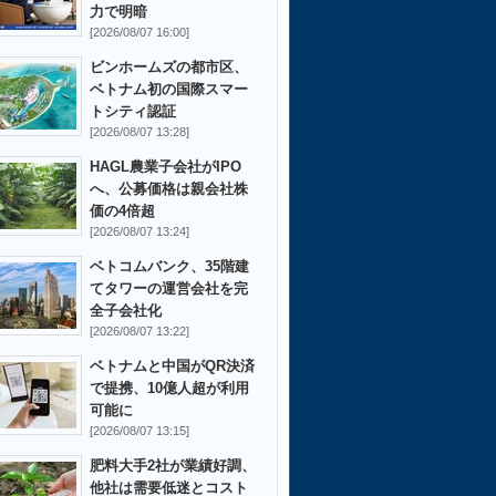
力で明暗
[2026/08/07 16:00]
ビンホームズの都市区、
ベトナム初の国際スマー
トシティ認証
[2026/08/07 13:28]
HAGL農業子会社がIPO
へ、公募価格は親会社株
価の4倍超
[2026/08/07 13:24]
ベトコムバンク、35階建
てタワーの運営会社を完
全子会社化
[2026/08/07 13:22]
ベトナムと中国がQR決済
で提携、10億人超が利用
可能に
[2026/08/07 13:15]
肥料大手2社が業績好調、
他社は需要低迷とコスト