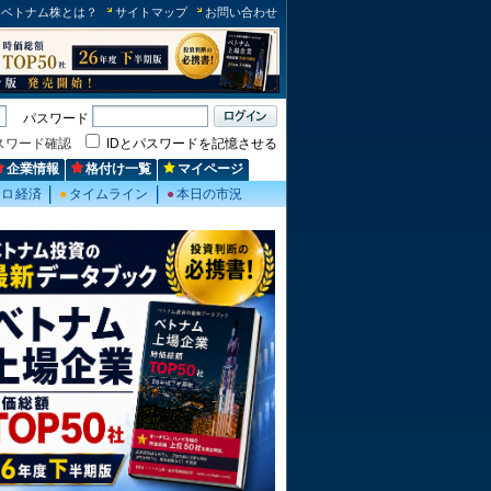
ベトナム株とは？
サイトマップ
お問い合わせ
パスワード
スワード確認
IDとパスワードを記憶させる
企業情報
格付け一覧
マイページ
クロ経済
●
タイムライン
●
本日の市況