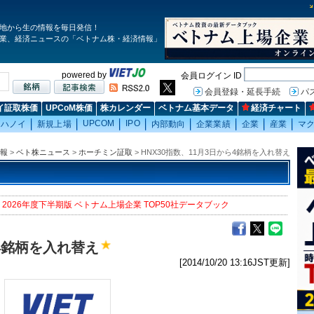
地から生の情報を毎日発信！
業、経済ニュースの「ベトナム株・経済情報」
powered by
会員ログイン ID
会員登録・延長手続
パ
イ証取株価
UPCoM株価
株カレンダー
ベトナム基本データ
経済チャート
UPCOM
IPO
ハノイ
新規上場
内部動向
企業業績
企業
産業
マ
報
>
ベト株ニュース
>
ホーチミン証取
> HNX30指数、11月3日から4銘柄を入れ替え
2026年度下半期版 ベトナム上場企業 TOP50社データブック
ら4銘柄を入れ替え
[2014/10/20 13:16JST更新]