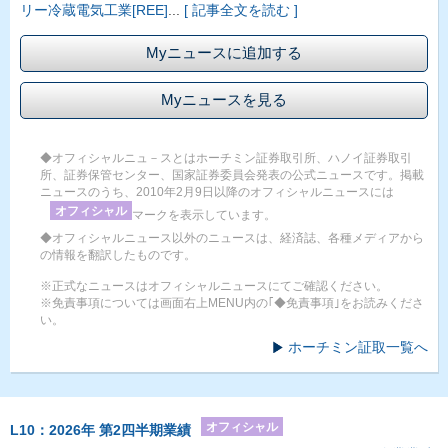
リー冷蔵電気工業[REE]
...
[ 記事全文を読む ]
Myニュースに追加する
Myニュースを見る
◆オフィシャルニュ－スとはホーチミン証券取引所、ハノイ証券取引
所、証券保管センター、国家証券委員会発表の公式ニュースです。掲載
ニュースのうち、2010年2月9日以降のオフィシャルニュースには
オフィシャル
マークを表示しています。
◆オフィシャルニュース以外のニュースは、経済誌、各種メディアから
の情報を翻訳したものです。
※正式なニュースはオフィシャルニュースにてご確認ください。
※免責事項については画面右上MENU内の｢◆免責事項｣をお読みくださ
い。
ホーチミン証取一覧へ
オフィシャル
L10：2026年 第2四半期業績