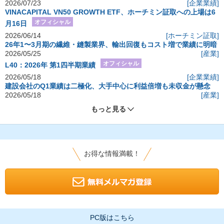
2026/07/23
[企業業績]
VINACAPITAL VN50 GROWTH ETF、ホーチミン証取への上場は6
オフィシャル
月16日
2026/06/14
[ホーチミン証取]
26年1〜3月期の繊維・縫製業界、輸出回復もコスト増で業績に明暗
2026/05/25
[産業]
オフィシャル
L40：2026年 第1四半期業績
2026/05/18
[企業業績]
建設会社のQ1業績は二極化、大手中心に利益倍増も未収金が懸念
2026/05/18
[産業]
もっと見る
お得な情報満載！
PC版はこちら