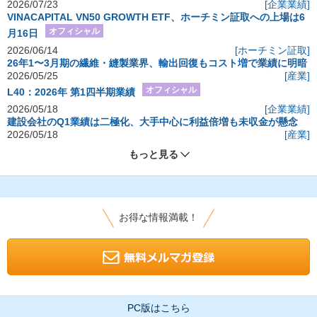
2026/07/23
[企業業績]
VINACAPITAL VN50 GROWTH ETF、ホーチミン証取への上場は6
オフィシャル
月16日
2026/06/14
[ホーチミン証取]
26年1〜3月期の繊維・縫製業界、輸出回復もコスト増で業績に明暗
2026/05/25
[産業]
オフィシャル
L40：2026年 第1四半期業績
2026/05/18
[企業業績]
建設会社のQ1業績は二極化、大手中心に利益倍増も未収金が懸念
2026/05/18
[産業]
もっと見る
お得な情報満載！
PC版はこちら