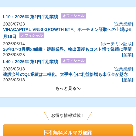
オフィシャル
L10：2026年 第2四半期業績
2026/07/23
[企業業績]
VINACAPITAL VN50 GROWTH ETF、ホーチミン証取への上場は6
オフィシャル
月16日
2026/06/14
[ホーチミン証取]
26年1〜3月期の繊維・縫製業界、輸出回復もコスト増で業績に明暗
2026/05/25
[産業]
オフィシャル
L40：2026年 第1四半期業績
2026/05/18
[企業業績]
建設会社のQ1業績は二極化、大手中心に利益倍増も未収金が懸念
2026/05/18
[産業]
もっと見る
お得な情報満載！