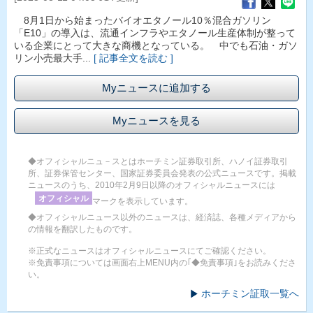
8月1日から始まったバイオエタノール10％混合ガソリン
「E10」の導入は、流通インフラやエタノール生産体制が整って
いる企業にとって大きな商機となっている。 中でも石油・ガソ
リン小売最大手...
[ 記事全文を読む ]
Myニュースに追加する
Myニュースを見る
◆オフィシャルニュ－スとはホーチミン証券取引所、ハノイ証券取引
所、証券保管センター、国家証券委員会発表の公式ニュースです。掲載
ニュースのうち、2010年2月9日以降のオフィシャルニュースには
オフィシャル
マークを表示しています。
◆オフィシャルニュース以外のニュースは、経済誌、各種メディアから
の情報を翻訳したものです。
※正式なニュースはオフィシャルニュースにてご確認ください。
※免責事項については画面右上MENU内の｢◆免責事項｣をお読みくださ
い。
ホーチミン証取一覧へ