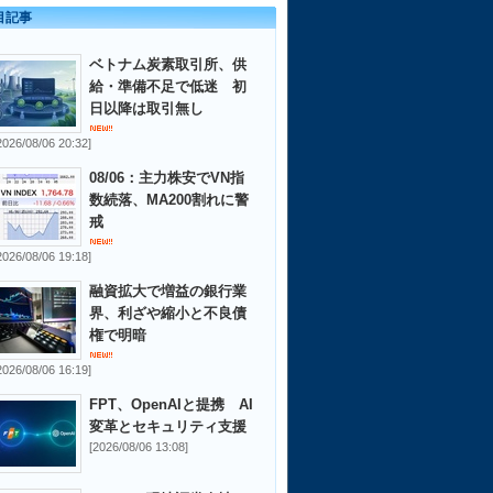
目記事
ベトナム炭素取引所、供
給・準備不足で低迷 初
日以降は取引無し
2026/08/06 20:32]
08/06：主力株安でVN指
数続落、MA200割れに警
戒
2026/08/06 19:18]
融資拡大で増益の銀行業
界、利ざや縮小と不良債
権で明暗
2026/08/06 16:19]
FPT、OpenAIと提携 AI
変革とセキュリティ支援
[2026/08/06 13:08]