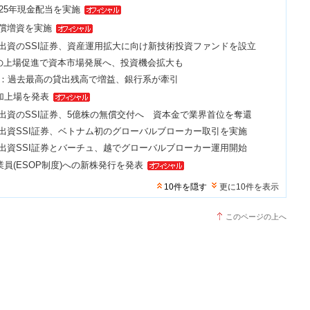
2025年現金配当を実施
無償増資を実施
出資のSSI証券、資産運用拡大に向け新技術投資ファンドを設立
業の上場促進で資本市場発展へ、投資機会拡大も
算：過去最高の貸出残高で増益、銀行系が牽引
追加上場を発表
出資のSSI証券、5億株の無償交付へ 資本金で業界首位を奪還
出資SSI証券、ベトナム初のグローバルブローカー取引を実施
出資SSI証券とバーチュ、越でグローバルブローカー運用開始
業員(ESOP制度)への新株発行を発表
10件を隠す
更に10件を表示
このページの上へ