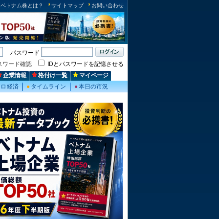
ベトナム株とは？
サイトマップ
お問い合わせ
パスワード
スワード確認
IDとパスワードを記憶させる
企業情報
格付け一覧
マイページ
クロ経済
●
タイムライン
●
本日の市況