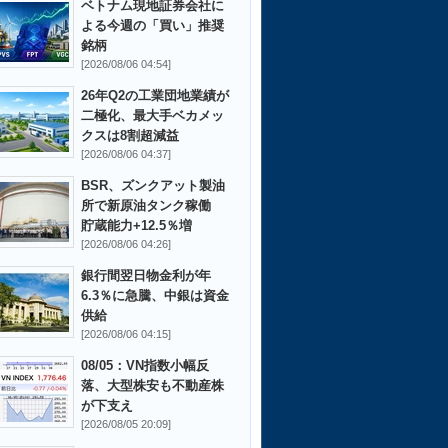
ベトナム現地証券会社に
よる今週の「買い」推奨
銘柄
[2026/08/06 04:54]
26年Q2の工業団地業績が
二極化、最大手ベカメッ
クスは8割超減益
[2026/08/06 04:37]
BSR、ズンクアット製油
所で新原油タンク稼働
貯蔵能力+12.5％増
[2026/08/06 04:26]
銀行間翌日物金利が年
6.3％に急騰、中銀は資金
供給
[2026/08/06 04:15]
08/05：VN指数小幅反
落、大型株安も不動産株
が下支え
[2026/08/05 20:09]