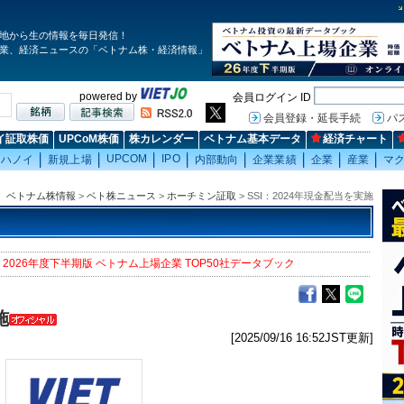
地から生の情報を毎日発信！
業、経済ニュースの「ベトナム株・経済情報」
powered by
会員ログイン ID
会員登録・延長手続
パ
イ証取株価
UPCoM株価
株カレンダー
ベトナム基本データ
経済チャート
UPCOM
IPO
ハノイ
新規上場
内部動向
企業業績
企業
産業
マ
ベトナム株情報
>
ベト株ニュース
>
ホーチミン証取
> SSI：2024年現金配当を実施
2026年度下半期版 ベトナム上場企業 TOP50社データブック
施
[2025/09/16 16:52JST更新]