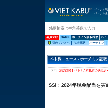
ベトナム現
ベトナム企
HOME
会員登録
ホーチミン証取株価
ハノ
初めての方へ
市場概況
ホーチミン
ベト株ニュース - ホーチミン証取
[PR]
【発売開始】ベトナム株投資の決定版 - 
SSI：2024年現金配当を実