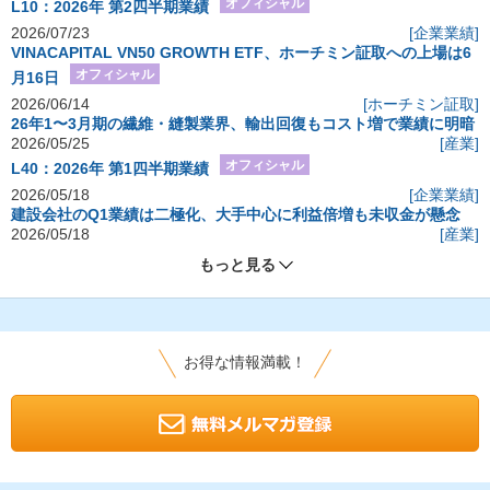
オフィシャル
L10：2026年 第2四半期業績
2026/07/23
[企業業績]
VINACAPITAL VN50 GROWTH ETF、ホーチミン証取への上場は6
オフィシャル
月16日
2026/06/14
[ホーチミン証取]
26年1〜3月期の繊維・縫製業界、輸出回復もコスト増で業績に明暗
2026/05/25
[産業]
オフィシャル
L40：2026年 第1四半期業績
2026/05/18
[企業業績]
建設会社のQ1業績は二極化、大手中心に利益倍増も未収金が懸念
2026/05/18
[産業]
もっと見る
お得な情報満載！