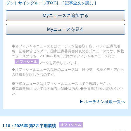
ダットサイングループ[DXG]
...
[ 記事全文を読む ]
Myニュースに追加する
Myニュースを見る
◆オフィシャルニュ－スとはホーチミン証券取引所、ハノイ証券取引
所、証券保管センター、国家証券委員会発表の公式ニュースです。掲載
ニュースのうち、2010年2月9日以降のオフィシャルニュースには
オフィシャル
マークを表示しています。
◆オフィシャルニュース以外のニュースは、経済誌、各種メディアから
の情報を翻訳したものです。
※正式なニュースはオフィシャルニュースにてご確認ください。
※免責事項については画面右上MENU内の｢◆免責事項｣をお読みくださ
い。
ホーチミン証取一覧へ
オフィシャル
L10：2026年 第2四半期業績