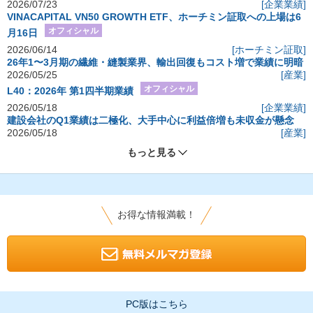
2026/07/23
[企業業績]
VINACAPITAL VN50 GROWTH ETF、ホーチミン証取への上場は6
オフィシャル
月16日
2026/06/14
[ホーチミン証取]
26年1〜3月期の繊維・縫製業界、輸出回復もコスト増で業績に明暗
2026/05/25
[産業]
オフィシャル
L40：2026年 第1四半期業績
2026/05/18
[企業業績]
建設会社のQ1業績は二極化、大手中心に利益倍増も未収金が懸念
2026/05/18
[産業]
もっと見る
お得な情報満載！
PC版はこちら