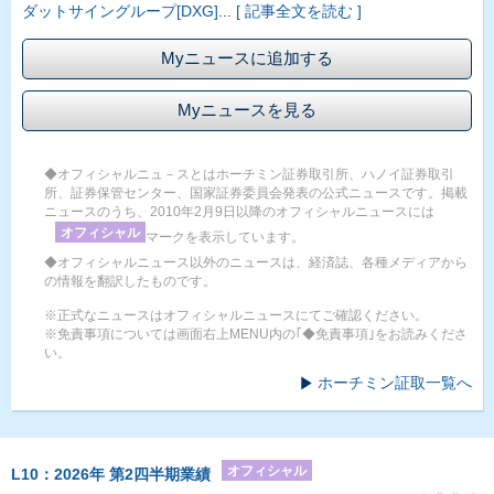
ダットサイングループ[DXG]
...
[ 記事全文を読む ]
Myニュースに追加する
Myニュースを見る
◆オフィシャルニュ－スとはホーチミン証券取引所、ハノイ証券取引
所、証券保管センター、国家証券委員会発表の公式ニュースです。掲載
ニュースのうち、2010年2月9日以降のオフィシャルニュースには
オフィシャル
マークを表示しています。
◆オフィシャルニュース以外のニュースは、経済誌、各種メディアから
の情報を翻訳したものです。
※正式なニュースはオフィシャルニュースにてご確認ください。
※免責事項については画面右上MENU内の｢◆免責事項｣をお読みくださ
い。
ホーチミン証取一覧へ
オフィシャル
L10：2026年 第2四半期業績