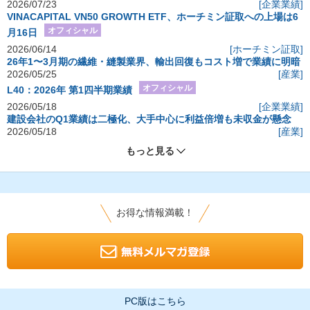
2026/07/23
[企業業績]
VINACAPITAL VN50 GROWTH ETF、ホーチミン証取への上場は6
オフィシャル
月16日
2026/06/14
[ホーチミン証取]
26年1〜3月期の繊維・縫製業界、輸出回復もコスト増で業績に明暗
2026/05/25
[産業]
オフィシャル
L40：2026年 第1四半期業績
2026/05/18
[企業業績]
建設会社のQ1業績は二極化、大手中心に利益倍増も未収金が懸念
2026/05/18
[産業]
もっと見る
お得な情報満載！
PC版はこちら