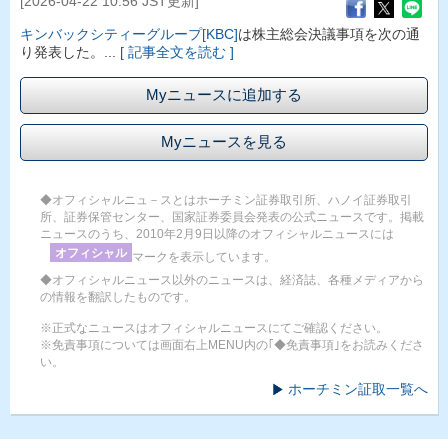
[2026-04-22 10:56 JST更新]
キンバックシティーグループ[KBC]
は株主総会決議事項を次の通
り発表した。...
[ 記事全文を読む ]
Myニュースに追加する
Myニュースを見る
◆オフィシャルニュ－スとはホーチミン証券取引所、ハノイ証券取引
所、証券保管センター、国家証券委員会発表の公式ニュースです。掲載
ニュースのうち、2010年2月9日以降のオフィシャルニュースには
オフィシャル
マークを表示しています。
◆オフィシャルニュース以外のニュースは、経済誌、各種メディアから
の情報を翻訳したものです。
※正式なニュースはオフィシャルニュースにてご確認ください。
※免責事項については画面右上MENU内の｢◆免責事項｣をお読みくださ
い。
ホーチミン証取一覧へ