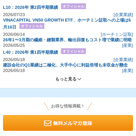
オフィシャル
L10：2026年 第2四半期業績
2026/07/23
[企業業績]
VINACAPITAL VN50 GROWTH ETF、ホーチミン証取への上場は6
オフィシャル
月16日
2026/06/14
[ホーチミン証取]
26年1〜3月期の繊維・縫製業界、輸出回復もコスト増で業績に明暗
2026/05/25
[産業]
オフィシャル
L40：2026年 第1四半期業績
2026/05/18
[企業業績]
建設会社のQ1業績は二極化、大手中心に利益倍増も未収金が懸念
2026/05/18
[産業]
もっと見る
お得な情報満載！