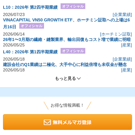
オフィシャル
L10：2026年 第2四半期業績
2026/07/23
[企業業績]
VINACAPITAL VN50 GROWTH ETF、ホーチミン証取への上場は6
オフィシャル
月16日
2026/06/14
[ホーチミン証取]
26年1〜3月期の繊維・縫製業界、輸出回復もコスト増で業績に明暗
2026/05/25
[産業]
オフィシャル
L40：2026年 第1四半期業績
2026/05/18
[企業業績]
建設会社のQ1業績は二極化、大手中心に利益倍増も未収金が懸念
2026/05/18
[産業]
もっと見る
お得な情報満載！