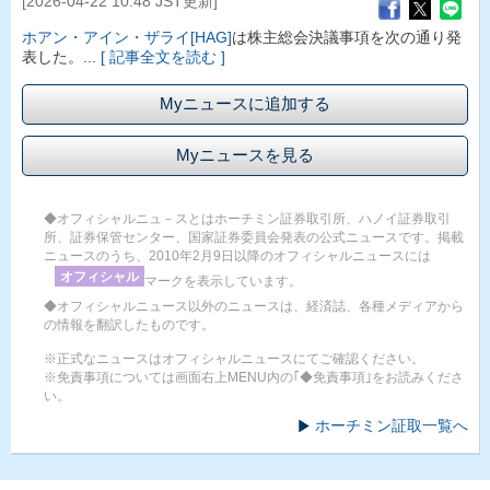
[2026-04-22 10:48 JST更新]
ホアン・アイン・ザライ[HAG]
は株主総会決議事項を次の通り発
表した。...
[ 記事全文を読む ]
Myニュースに追加する
Myニュースを見る
◆オフィシャルニュ－スとはホーチミン証券取引所、ハノイ証券取引
所、証券保管センター、国家証券委員会発表の公式ニュースです。掲載
ニュースのうち、2010年2月9日以降のオフィシャルニュースには
オフィシャル
マークを表示しています。
◆オフィシャルニュース以外のニュースは、経済誌、各種メディアから
の情報を翻訳したものです。
※正式なニュースはオフィシャルニュースにてご確認ください。
※免責事項については画面右上MENU内の｢◆免責事項｣をお読みくださ
い。
ホーチミン証取一覧へ