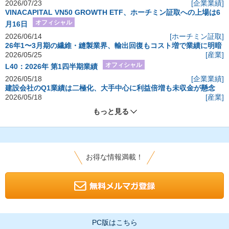
2026/07/23
[企業業績]
VINACAPITAL VN50 GROWTH ETF、ホーチミン証取への上場は6
オフィシャル
月16日
2026/06/14
[ホーチミン証取]
26年1〜3月期の繊維・縫製業界、輸出回復もコスト増で業績に明暗
2026/05/25
[産業]
オフィシャル
L40：2026年 第1四半期業績
2026/05/18
[企業業績]
建設会社のQ1業績は二極化、大手中心に利益倍増も未収金が懸念
2026/05/18
[産業]
もっと見る
お得な情報満載！
PC版はこちら