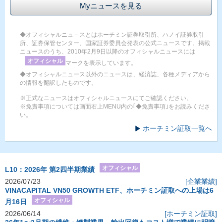
Myニュースを見る
◆オフィシャルニュ－スとはホーチミン証券取引所、ハノイ証券取引
所、証券保管センター、国家証券委員会発表の公式ニュースです。掲載
ニュースのうち、2010年2月9日以降のオフィシャルニュースには
オフィシャル
マークを表示しています。
◆オフィシャルニュース以外のニュースは、経済誌、各種メディアから
の情報を翻訳したものです。
※正式なニュースはオフィシャルニュースにてご確認ください。
※免責事項については画面右上MENU内の｢◆免責事項｣をお読みくださ
い。
ホーチミン証取一覧へ
オフィシャル
L10：2026年 第2四半期業績
2026/07/23
[企業業績]
VINACAPITAL VN50 GROWTH ETF、ホーチミン証取への上場は6
オフィシャル
月16日
2026/06/14
[ホーチミン証取]