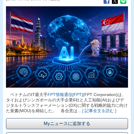
ベトナムのIT最大手
FPT情報通信[FPT]
(FPT Corporation)は、
タイおよびシンガポールの大手企業6社と人工知能(AI)およびデ
ジタルトランスフォーメーション(DX)に関する戦略的協力に向け
た覚書(MOU)を締結した。 各合意は...
[ 記事全文を読む ]
Myニュースに追加する