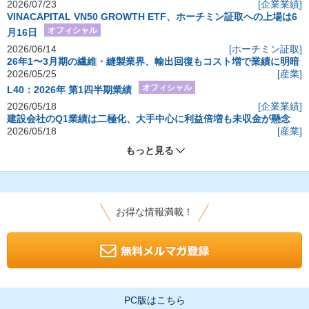
2026/07/23
[企業業績]
VINACAPITAL VN50 GROWTH ETF、ホーチミン証取への上場は6
オフィシャル
月16日
2026/06/14
[ホーチミン証取]
26年1〜3月期の繊維・縫製業界、輸出回復もコスト増で業績に明暗
2026/05/25
[産業]
オフィシャル
L40：2026年 第1四半期業績
2026/05/18
[企業業績]
建設会社のQ1業績は二極化、大手中心に利益倍増も未収金が懸念
2026/05/18
[産業]
もっと見る
お得な情報満載！
PC版はこちら