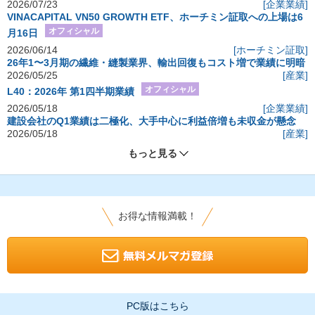
2026/07/23
[企業業績]
VINACAPITAL VN50 GROWTH ETF、ホーチミン証取への上場は6
オフィシャル
月16日
2026/06/14
[ホーチミン証取]
26年1〜3月期の繊維・縫製業界、輸出回復もコスト増で業績に明暗
2026/05/25
[産業]
オフィシャル
L40：2026年 第1四半期業績
2026/05/18
[企業業績]
建設会社のQ1業績は二極化、大手中心に利益倍増も未収金が懸念
2026/05/18
[産業]
もっと見る
お得な情報満載！
PC版はこちら