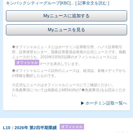
キンバックシティーグループ[KBC]
...
[ 記事全文を読む ]
Myニュースに追加する
Myニュースを見る
◆オフィシャルニュ－スとはホーチミン証券取引所、ハノイ証券取引
所、証券保管センター、国家証券委員会発表の公式ニュースです。掲載
ニュースのうち、2010年2月9日以降のオフィシャルニュースには
オフィシャル
マークを表示しています。
◆オフィシャルニュース以外のニュースは、経済誌、各種メディアから
の情報を翻訳したものです。
※正式なニュースはオフィシャルニュースにてご確認ください。
※免責事項については画面右上MENU内の｢◆免責事項｣をお読みくださ
い。
ホーチミン証取一覧へ
オフィシャル
L10：2026年 第2四半期業績