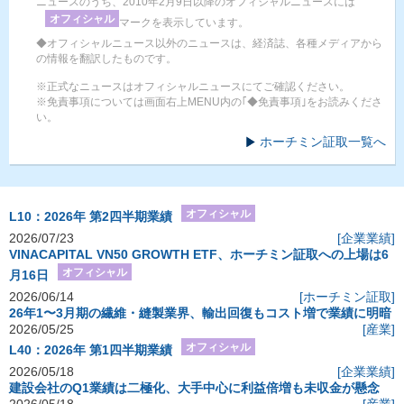
ニュースのうち、2010年2月9日以降のオフィシャルニュースには
オフィシャル
マークを表示しています。
◆オフィシャルニュース以外のニュースは、経済誌、各種メディアから
の情報を翻訳したものです。
※正式なニュースはオフィシャルニュースにてご確認ください。
※免責事項については画面右上MENU内の｢◆免責事項｣をお読みくださ
い。
ホーチミン証取一覧へ
オフィシャル
L10：2026年 第2四半期業績
2026/07/23
[企業業績]
VINACAPITAL VN50 GROWTH ETF、ホーチミン証取への上場は6
オフィシャル
月16日
2026/06/14
[ホーチミン証取]
26年1〜3月期の繊維・縫製業界、輸出回復もコスト増で業績に明暗
2026/05/25
[産業]
オフィシャル
L40：2026年 第1四半期業績
2026/05/18
[企業業績]
建設会社のQ1業績は二極化、大手中心に利益倍増も未収金が懸念
2026/05/18
[産業]