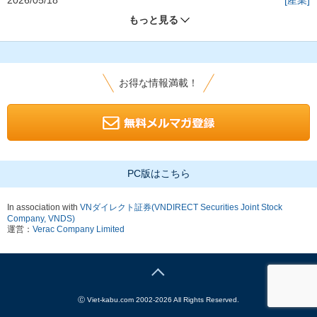
もっと見る
お得な情報満載！
PC版はこちら
In association with
VNダイレクト証券(VNDIRECT Securities Joint Stock
Company, VNDS)
運営：
Verac Company Limited
Ⓒ
Viet-kabu.com 2002-2026 All Rights Reserved.