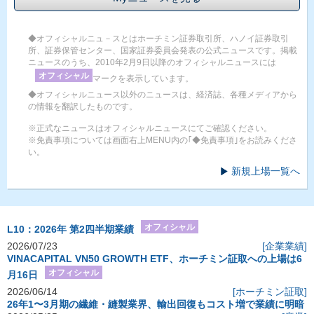
◆オフィシャルニュ－スとはホーチミン証券取引所、ハノイ証券取引
所、証券保管センター、国家証券委員会発表の公式ニュースです。掲載
ニュースのうち、2010年2月9日以降のオフィシャルニュースには
オフィシャル
マークを表示しています。
◆オフィシャルニュース以外のニュースは、経済誌、各種メディアから
の情報を翻訳したものです。
※正式なニュースはオフィシャルニュースにてご確認ください。
※免責事項については画面右上MENU内の｢◆免責事項｣をお読みくださ
い。
新規上場一覧へ
オフィシャル
L10：2026年 第2四半期業績
2026/07/23
[企業業績]
VINACAPITAL VN50 GROWTH ETF、ホーチミン証取への上場は6
オフィシャル
月16日
2026/06/14
[ホーチミン証取]
26年1〜3月期の繊維・縫製業界、輸出回復もコスト増で業績に明暗