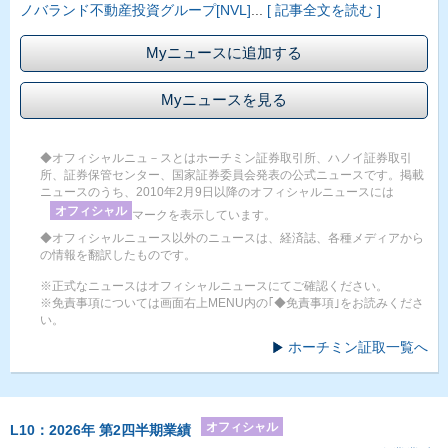
ノバランド不動産投資グループ[NVL]
...
[ 記事全文を読む ]
Myニュースに追加する
Myニュースを見る
◆オフィシャルニュ－スとはホーチミン証券取引所、ハノイ証券取引
所、証券保管センター、国家証券委員会発表の公式ニュースです。掲載
ニュースのうち、2010年2月9日以降のオフィシャルニュースには
オフィシャル
マークを表示しています。
◆オフィシャルニュース以外のニュースは、経済誌、各種メディアから
の情報を翻訳したものです。
※正式なニュースはオフィシャルニュースにてご確認ください。
※免責事項については画面右上MENU内の｢◆免責事項｣をお読みくださ
い。
ホーチミン証取一覧へ
オフィシャル
L10：2026年 第2四半期業績