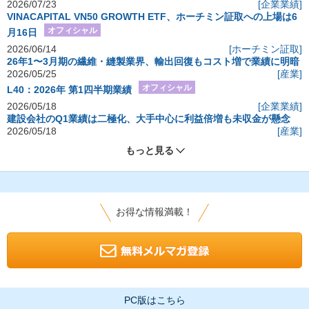
2026/07/23
[企業業績]
VINACAPITAL VN50 GROWTH ETF、ホーチミン証取への上場は6
オフィシャル
月16日
2026/06/14
[ホーチミン証取]
26年1〜3月期の繊維・縫製業界、輸出回復もコスト増で業績に明暗
2026/05/25
[産業]
オフィシャル
L40：2026年 第1四半期業績
2026/05/18
[企業業績]
建設会社のQ1業績は二極化、大手中心に利益倍増も未収金が懸念
2026/05/18
[産業]
もっと見る
お得な情報満載！
PC版はこちら