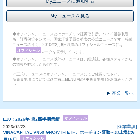
Myニュースに追加する
Myニュースを見る
◆オフィシャルニュ－スとはホーチミン証券取引所、ハノイ証券取引
所、証券保管センター、国家証券委員会発表の公式ニュースです。掲載
ニュースのうち、2010年2月9日以降のオフィシャルニュースには
オフィシャル
マークを表示しています。
◆オフィシャルニュース以外のニュースは、経済誌、各種メディアから
の情報を翻訳したものです。
※正式なニュースはオフィシャルニュースにてご確認ください。
※免責事項については画面右上MENU内の｢◆免責事項｣をお読みくださ
い。
産業一覧へ
オフィシャル
L10：2026年 第2四半期業績
2026/07/23
[企業業績]
VINACAPITAL VN50 GROWTH ETF、ホーチミン証取への上場は6
オフィシャル
月16日