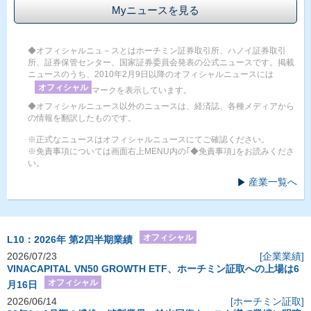
Myニュースを見る
◆オフィシャルニュ－スとはホーチミン証券取引所、ハノイ証券取引
所、証券保管センター、国家証券委員会発表の公式ニュースです。掲載
ニュースのうち、2010年2月9日以降のオフィシャルニュースには
オフィシャル
マークを表示しています。
◆オフィシャルニュース以外のニュースは、経済誌、各種メディアから
の情報を翻訳したものです。
※正式なニュースはオフィシャルニュースにてご確認ください。
※免責事項については画面右上MENU内の｢◆免責事項｣をお読みくださ
い。
産業一覧へ
オフィシャル
L10：2026年 第2四半期業績
2026/07/23
[企業業績]
VINACAPITAL VN50 GROWTH ETF、ホーチミン証取への上場は6
オフィシャル
月16日
2026/06/14
[ホーチミン証取]