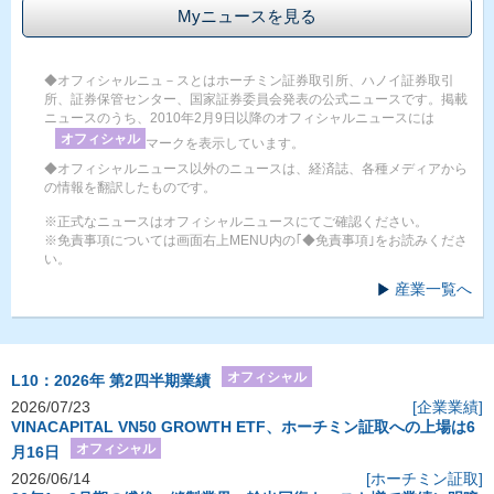
Myニュースを見る
◆オフィシャルニュ－スとはホーチミン証券取引所、ハノイ証券取引
所、証券保管センター、国家証券委員会発表の公式ニュースです。掲載
ニュースのうち、2010年2月9日以降のオフィシャルニュースには
オフィシャル
マークを表示しています。
◆オフィシャルニュース以外のニュースは、経済誌、各種メディアから
の情報を翻訳したものです。
※正式なニュースはオフィシャルニュースにてご確認ください。
※免責事項については画面右上MENU内の｢◆免責事項｣をお読みくださ
い。
産業一覧へ
オフィシャル
L10：2026年 第2四半期業績
2026/07/23
[企業業績]
VINACAPITAL VN50 GROWTH ETF、ホーチミン証取への上場は6
オフィシャル
月16日
2026/06/14
[ホーチミン証取]