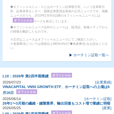
◆オフィシャルニュ－スとはホーチミン証券取引所、ハノイ証券取引
所、証券保管センター、国家証券委員会発表の公式ニュースです。掲載
ニュースのうち、2010年2月9日以降のオフィシャルニュースには
オフィシャル
マークを表示しています。
◆オフィシャルニュース以外のニュースは、経済誌、各種メディアから
の情報を翻訳したものです。
※正式なニュースはオフィシャルニュースにてご確認ください。
※免責事項については画面右上MENU内の｢◆免責事項｣をお読みくださ
い。
ホーチミン証取一覧へ
オフィシャル
L10：2026年 第2四半期業績
2026/07/23
[企業業績]
VINACAPITAL VN50 GROWTH ETF、ホーチミン証取への上場は6
オフィシャル
月16日
2026/06/14
[ホーチミン証取]
26年1〜3月期の繊維・縫製業界、輸出回復もコスト増で業績に明暗
2026/05/25
[産業]
オフィシャル
L40：2026年 第1四半期業績