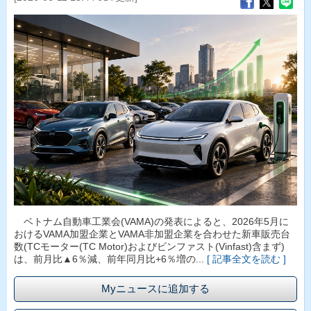
ベトナム自動車工業会(VAMA)の発表によると、2026年5月に
おけるVAMA加盟企業とVAMA非加盟企業を合わせた新車販売台
数(TCモーター(TC Motor)およびビンファスト(Vinfast)含まず)
は、前月比▲6％減、前年同月比+6％増の...
[ 記事全文を読む ]
Myニュースに追加する