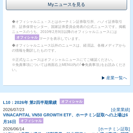
Myニュースを見る
◆オフィシャルニュ－スとはホーチミン証券取引所、ハノイ証券取引
所、証券保管センター、国家証券委員会発表の公式ニュースです。掲載
ニュースのうち、2010年2月9日以降のオフィシャルニュースには
オフィシャル
マークを表示しています。
◆オフィシャルニュース以外のニュースは、経済誌、各種メディアから
の情報を翻訳したものです。
※正式なニュースはオフィシャルニュースにてご確認ください。
※免責事項については画面右上MENU内の｢◆免責事項｣をお読みくださ
い。
産業一覧へ
オフィシャル
L10：2026年 第2四半期業績
2026/07/23
[企業業績]
VINACAPITAL VN50 GROWTH ETF、ホーチミン証取への上場は6
オフィシャル
月16日
2026/06/14
[ホーチミン証取]