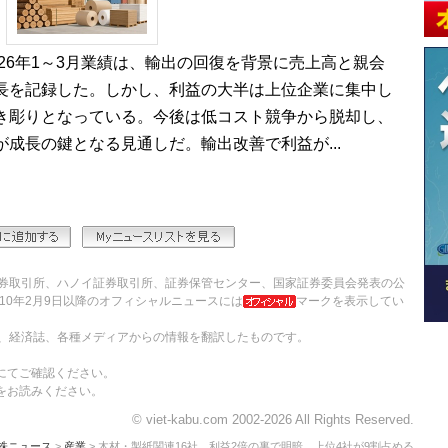
26年1～3月業績は、輸出の回復を背景に売上高と親会
長を記録した。しかし、利益の大半は上位企業に集中し
き彫りとなっている。今後は低コスト競争から脱却し、
成長の鍵となる見通しだ。輸出改善で利益が...
券取引所、ハノイ証券取引所、証券保管センター、国家証券委員会発表の公
10年2月9日以降のオフィシャルニュースには
マークを表示してい
、経済誌、各種メディアからの情報を翻訳したものです。
にてご確認ください。
をお読みください。
© viet-kabu.com 2002-2026 All Rights Reserved.
株ニュース
>
産業
> 木材・製紙関連16社、利益2倍の裏で明暗 上位4社が9割占める