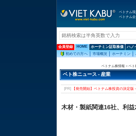
ベトナム現
ベトナム企
HOME
会員登録
ホーチミン証取株価
ハノ
初めての方へ
市場概況
ホーチミン
ベトナム株情報
>
ベト
ベト株ニュース - 産業
[PR]
【発売開始】ベトナム株投資の決定版 - 
木材・製紙関連16社、利益