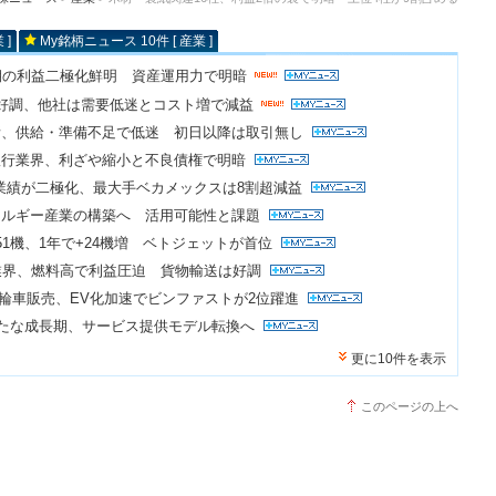
 ]
My銘柄ニュース 10件 [ 産業 ]
期の利益二極化鮮明 資産運用力で明暗
好調、他社は需要低迷とコスト増で減益
所、供給・準備不足で低迷 初日以降は取引無し
銀行業界、利ざや縮小と不良債権で明暗
地業績が二極化、最大手ベカメックスは8割超減益
ネルギー産業の構築へ 活用可能性と課題
51機、1年で+24機増 ベトジェットが首位
業界、燃料高で利益圧迫 貨物輸送は好調
二輪車販売、EV化加速でビンファストが2位躍進
の新たな成長期、サービス提供モデル転換へ
更に10件を表示
このページの上へ