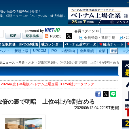
地から生の情報を毎日発信！
業、経済ニュースの「ベトナム株・経済情報」
powered by
会員ログイン ID
会員登録・延長手続
パ
イ証取株価
UPCoM株価
株カレンダー
ベトナム基本データ
経済チャート
UPCOM
IPO
ハノイ
新規上場
内部動向
企業業績
企業
産業
マ
株ニュース
>
産業
> 木材・製紙関連16社、利益2倍の裏で明暗 上位4社が9割占める
2026年度下半期版 ベトナム上場企業 TOP50社データブック
2倍の裏で明暗 上位4社が9割占める
[2026/06/12 04:22JST更新]