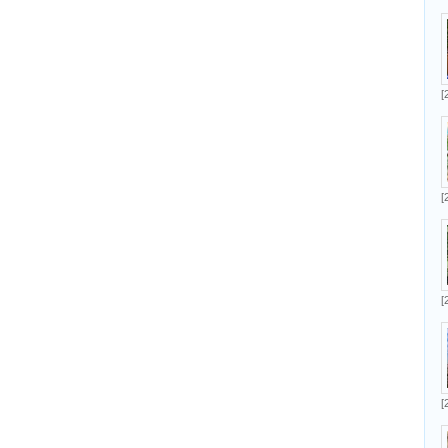
[
[
[
[