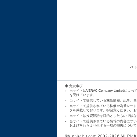
ベ
◆ 免責事項
当サイトは
VERAC Company Limited
によっ
を受けています。
当サイトで提供している株価情報、記事、画
当サイトで提供されている株価や為替レート
タを掲載しております。御留意ください。お
当サイトは投資勧誘を目的としたものではな
当サイトで提供されている情報の内容につい
およびそれらより生ずる一切の損害について
©Viet-kabu.com 2002-2026 All Righ