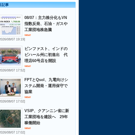
目記事
08/07：主力株分化もVN
指数反発、石油・ガスや
工業団地株急騰
2026/08/07 19:19]
ビンファスト、インドの
ビハール州に初進出 代
理店60号店を開設
2026/08/07 17:52]
FPTとQsol、九電向けシ
ステム開発・運用保守で
協業
2026/08/07 17:02]
VSIP、クアンニン省に新
工業団地を建設へ 29年
稼働開始
2026/08/07 17:02]