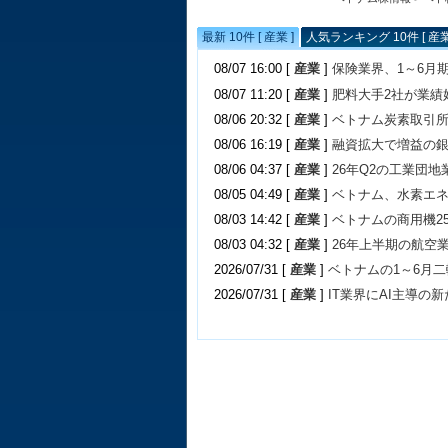
最新 10件 [ 産業 ]
人気ランキング 10件 [ 産業
08/07 16:00 [
産業
]
保険業界、1～6月
08/07 11:20 [
産業
]
肥料大手2社が業績
08/06 20:32 [
産業
]
ベトナム炭素取引
08/06 16:19 [
産業
]
融資拡大で増益の
08/06 04:37 [
産業
]
26年Q2の工業団
08/05 04:49 [
産業
]
ベトナム、水素エ
08/03 14:42 [
産業
]
ベトナムの商用機2
08/03 04:32 [
産業
]
26年上半期の航空
2026/07/31 [
産業
]
ベトナムの1～6月
2026/07/31 [
産業
]
IT業界にAI主導