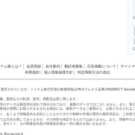
[
[
トナム株とは？
│
会員登録
│
会社案内
│
翻訳者募集
│
広告掲載について
│
サイトマ
利用規約
│
個人情報保護方針
│
特定商取引法の表記
て運営されています。ベトナム株式市場の株価情報は
VNダイレクト証券(VNDIRECT Securities 
像、図表などの転用、販売、再配信は固く禁じます。
等のデータは最低30分遅れで表示されており、最新のデータではございません。また、取
客様が実際にお取り引きをされる場合には、最新データをご参照の上、お取り引きされる
く、あくまで情報提供を目的としたものですので銘柄や市場の選択の最終決定は、ご自身
ては万全を期しておりますが、その内容を保証するものではありません。また、情報中の
、当サイト、その関連会社及び情報提供者は一切の責任を負いかねます。
ts Reserved.