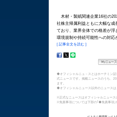
木材・製紙関連企業16社の20
社株主帰属利益ともに大幅な成
ており、業界全体での格差が浮
環境規制や持続可能性への対応が
[ 記事全文を読む ]
◆オフィシャルニュ－スとはホーチミン証
式ニュースです。掲載ニュースのうち、20
ます。
◆オフィシャルニュース以外のニュースは
※正式なニュースはオフィシャルニュース
※免責事項については下部の｢◆免責事項｣
ベトナム株情報
>
ベト