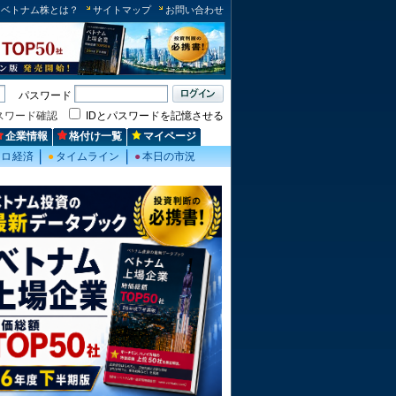
ベトナム株とは？
サイトマップ
お問い合わせ
パスワード
スワード確認
IDとパスワードを記憶させる
企業情報
格付け一覧
マイページ
クロ経済
●
タイムライン
●
本日の市況