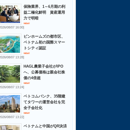
保険業界、1～6月期の利
益二極化鮮明 資産運用
力で明暗
2026/08/07 16:00]
ビンホームズの都市区、
ベトナム初の国際スマー
トシティ認証
2026/08/07 13:28]
HAGL農業子会社がIPO
へ、公募価格は親会社株
価の4倍超
2026/08/07 13:24]
ベトコムバンク、35階建
てタワーの運営会社を完
全子会社化
2026/08/07 13:22]
ベトナムと中国がQR決済