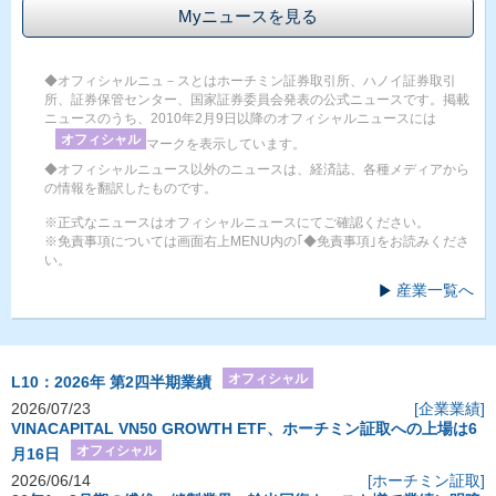
Myニュースを見る
◆オフィシャルニュ－スとはホーチミン証券取引所、ハノイ証券取引
所、証券保管センター、国家証券委員会発表の公式ニュースです。掲載
ニュースのうち、2010年2月9日以降のオフィシャルニュースには
オフィシャル
マークを表示しています。
◆オフィシャルニュース以外のニュースは、経済誌、各種メディアから
の情報を翻訳したものです。
※正式なニュースはオフィシャルニュースにてご確認ください。
※免責事項については画面右上MENU内の｢◆免責事項｣をお読みくださ
い。
産業一覧へ
オフィシャル
L10：2026年 第2四半期業績
2026/07/23
[企業業績]
VINACAPITAL VN50 GROWTH ETF、ホーチミン証取への上場は6
オフィシャル
月16日
2026/06/14
[ホーチミン証取]