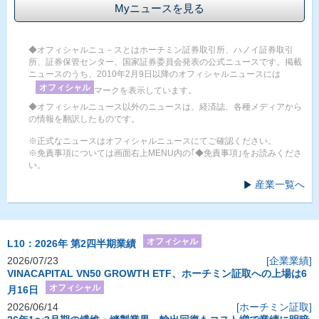
Myニュースを見る
◆オフィシャルニュ－スとはホーチミン証券取引所、ハノイ証券取引
所、証券保管センター、国家証券委員会発表の公式ニュースです。掲載
ニュースのうち、2010年2月9日以降のオフィシャルニュースには
オフィシャル
マークを表示しています。
◆オフィシャルニュース以外のニュースは、経済誌、各種メディアから
の情報を翻訳したものです。
※正式なニュースはオフィシャルニュースにてご確認ください。
※免責事項については画面右上MENU内の｢◆免責事項｣をお読みくださ
い。
産業一覧へ
オフィシャル
L10：2026年 第2四半期業績
2026/07/23
[企業業績]
VINACAPITAL VN50 GROWTH ETF、ホーチミン証取への上場は6
オフィシャル
月16日
2026/06/14
[ホーチミン証取]