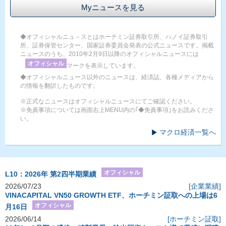
Myニュースを見る
◆オフィシャルニュ－スとはホーチミン証券取引所、ハノイ証券取引
所、証券保管センター、国家証券委員会発表の公式ニュースです。掲載
ニュースのうち、2010年2月9日以降のオフィシャルニュースには
オフィシャル
マークを表示しています。
◆オフィシャルニュース以外のニュースは、経済誌、各種メディアから
の情報を翻訳したものです。
※正式なニュースはオフィシャルニュースにてご確認ください。
※免責事項については画面右上MENU内の｢◆免責事項｣をお読みくださ
い。
マクロ経済一覧へ
オフィシャル
L10：2026年 第2四半期業績
2026/07/23
[企業業績]
VINACAPITAL VN50 GROWTH ETF、ホーチミン証取への上場は6
オフィシャル
月16日
2026/06/14
[ホーチミン証取]