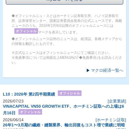
◆オフィシャルニュ－スとはホーチミン証券取引所、ハノイ証券取引
所、証券保管センター、国家証券委員会発表の公式ニュースです。掲載
ニュースのうち、2010年2月9日以降のオフィシャルニュースには
オフィシャル
マークを表示しています。
◆オフィシャルニュース以外のニュースは、経済誌、各種メディアから
の情報を翻訳したものです。
※正式なニュースはオフィシャルニュースにてご確認ください。
※免責事項については画面右上MENU内の｢◆免責事項｣をお読みくださ
い。
マクロ経済一覧へ
オフィシャル
L10：2026年 第2四半期業績
2026/07/23
[企業業績]
VINACAPITAL VN50 GROWTH ETF、ホーチミン証取への上場は6
オフィシャル
月16日
2026/06/14
[ホーチミン証取]
26年1〜3月期の繊維・縫製業界、輸出回復もコスト増で業績に明暗