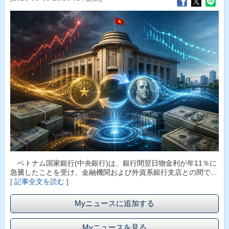
ベトナム国家銀行(中央銀行)は、銀行間翌日物金利が年11％に
急騰したことを受け、金融機関および外資系銀行支店との間で...
[ 記事全文を読む ]
Myニュースに追加する
Myニュースを見る