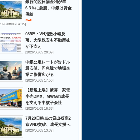
銀行間翌日物金利が年
6.3％に急騰、中銀は資金
供給
2026/08/06 04:15]
08/05：VN指数小幅反
落、大型株安も不動産株
が下支え
[2026/08/05 20:09]
中銀公定レートが対ドル
最安値、円急騰で地場企
業に影響広がる
[2026/08/05 17:56]
【新規上場】携帯・家電
小売DMX、MWGの成長
を支える中核子会社
[2026/08/05 16:38]
7月29日時点の貸出残高2
京VND突破、成長支援へ
[2026/08/05 13:37]