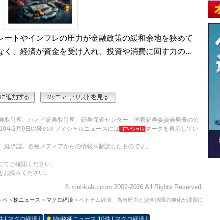
ートやインフレの圧力が金融政策の緩和余地を狭めて
く、経済が資金を受け入れ、投資や消費に回す力の...
券取引所、ハノイ証券取引所、証券保管センター、国家証券委員会発表の公
10年2月9日以降のオフィシャルニュースには
マークを表示してい
、経済誌、各種メディアからの情報を翻訳したものです。
にてご確認ください。
をお読みください。
© viet-kabu.com 2002-2026 All Rights Reserved.
>
ベト株ニュース
>
マクロ経済
> ベトナム経済、為替圧力と資金循環の鈍化が課題に
 [ マクロ経済 ]
My銘柄ニュース 10件 [ マクロ経済 ]