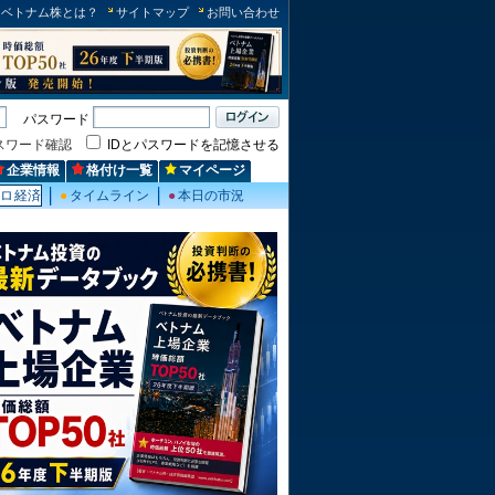
ベトナム株とは？
サイトマップ
お問い合わせ
パスワード
スワード確認
IDとパスワードを記憶させる
企業情報
格付け一覧
マイページ
クロ経済
●
タイムライン
●
本日の市況