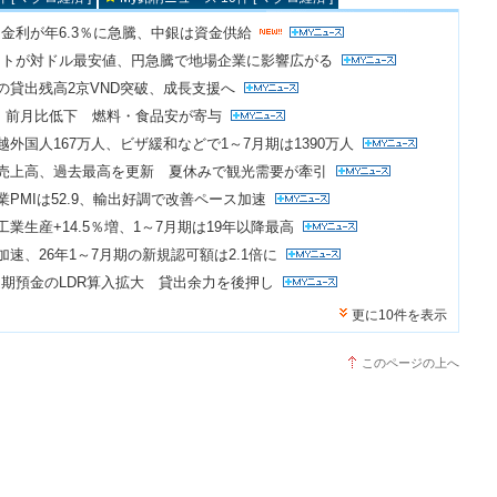
金利が年6.3％に急騰、中銀は資金供給
ートが対ドル最安値、円急騰で地場企業に影響広がる
点の貸出残高2京VND突破、成長支援へ
PI、前月比低下 燃料・食品安が寄与
越外国人167万人、ビザ緩和などで1～7月期は1390万人
売売上高、過去最高を更新 夏休みで観光需要が牽引
業PMIは52.9、輸出好調で改善ペース加速
工業生産+14.5％増、1～7月期は19年以降最高
加速、26年1～7月期の新規認可額は2.1倍に
期預金のLDR算入拡大 貸出余力を後押し
更に10件を表示
このページの上へ