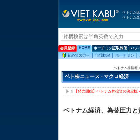
ベトナム現
ベトナム企
HOME
会員登録
ホーチミン証取株価
ハノ
初めての方へ
市場概況
ホーチミン
ベトナム株情報
ベト株ニュース - マクロ経済
[PR]
【発売開始】ベトナム株投資の決定版 - 
ベトナム経済、為替圧力と