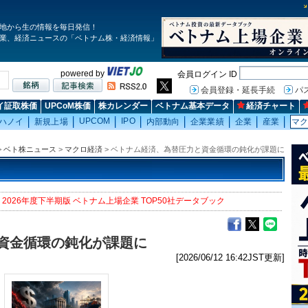
地から生の情報を毎日発信！
業、経済ニュースの「ベトナム株・経済情報」
powered by
会員ログイン ID
会員登録・延長手続
パ
イ証取株価
UPCoM株価
株カレンダー
ベトナム基本データ
経済チャート
UPCOM
IPO
ハノイ
新規上場
内部動向
企業業績
企業
産業
マ
>
ベト株ニュース
>
マクロ経済
> ベトナム経済、為替圧力と資金循環の鈍化が課題に
2026年度下半期版 ベトナム上場企業 TOP50社データブック
資金循環の鈍化が課題に
[2026/06/12 16:42JST更新]