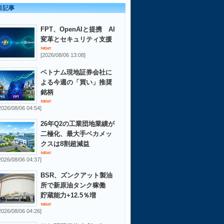
目記事
FPT、OpenAIと提携 AI
変革とセキュリティ支援
[2026/08/06 13:08]
ベトナム現地証券会社に
よる今週の「買い」推奨
銘柄
2026/08/06 04:54]
26年Q2の工業団地業績が
二極化、最大手ベカメッ
クスは8割超減益
2026/08/06 04:37]
BSR、ズンクアット製油
所で新原油タンク稼働
貯蔵能力+12.5％増
2026/08/06 04:26]