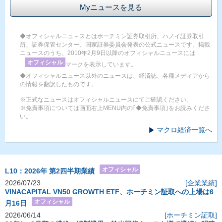
Myニュースを見る
◆オフィシャルニュ－スとはホーチミン証券取引所、ハノイ証券取引
所、証券保管センター、国家証券委員会発表の公式ニュースです。掲載
ニュースのうち、2010年2月9日以降のオフィシャルニュースには
オフィシャル
マークを表示しています。
◆オフィシャルニュース以外のニュースは、経済誌、各種メディアから
の情報を翻訳したものです。
※正式なニュースはオフィシャルニュースにてご確認ください。
※免責事項については画面右上MENU内の｢◆免責事項｣をお読みくださ
い。
マクロ経済一覧へ
オフィシャル
L10：2026年 第2四半期業績
2026/07/23
[企業業績]
VINACAPITAL VN50 GROWTH ETF、ホーチミン証取への上場は6
オフィシャル
月16日
2026/06/14
[ホーチミン証取]