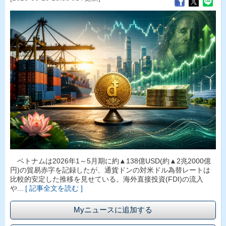
ベトナムは2026年1～5月期に約▲138億USD(約▲2兆2000億
円)の貿易赤字を記録したが、通貨ドンの対米ドル為替レートは
比較的安定した推移を見せている。海外直接投資(FDI)の流入
や...
[ 記事全文を読む ]
Myニュースに追加する