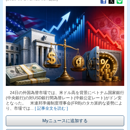
24日の外国為替市場では、米ドル高を背景にベトナム国家銀行
(中央銀行)の対USD銀行間為替レート(中銀公定レート)がドン安
となった。 米連邦準備制度理事会(FRB)のタカ派的な姿勢によ
り、市場では...
[ 記事全文を読む ]
Myニュースに追加する