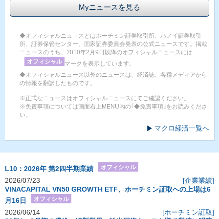
Myニュースを見る
◆オフィシャルニュ－スとはホーチミン証券取引所、ハノイ証券取引
所、証券保管センター、国家証券委員会発表の公式ニュースです。掲載
ニュースのうち、2010年2月9日以降のオフィシャルニュースには
オフィシャル
マークを表示しています。
◆オフィシャルニュース以外のニュースは、経済誌、各種メディアから
の情報を翻訳したものです。
※正式なニュースはオフィシャルニュースにてご確認ください。
※免責事項については画面右上MENU内の｢◆免責事項｣をお読みくださ
い。
マクロ経済一覧へ
オフィシャル
L10：2026年 第2四半期業績
2026/07/23
[企業業績]
VINACAPITAL VN50 GROWTH ETF、ホーチミン証取への上場は6
オフィシャル
月16日
2026/06/14
[ホーチミン証取]