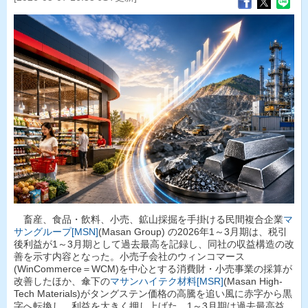
畜産、食品・飲料、小売、鉱山採掘を手掛ける民間複合企業
マ
サングループ[MSN]
(Masan Group) の2026年1～3月期は、税引
後利益が1～3月期として過去最高を記録し、同社の収益構造の改
善を示す内容となった。小売子会社のウィンコマース
(WinCommerce＝WCM)を中心とする消費財・小売事業の採算が
改善したほか、傘下の
マサンハイテク材料[MSR]
(Masan High-
Tech Materials)がタングステン価格の高騰を追い風に赤字から黒
字へ転換し、利益を大きく押し上げた。1～3月期は過去最高益、