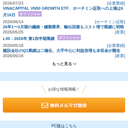
2026/07/23
[企業業績]
VINACAPITAL VN50 GROWTH ETF、ホーチミン証取への上場は6
オフィシャル
月16日
2026/06/14
[ホーチミン証取]
26年1〜3月期の繊維・縫製業界、輸出回復もコスト増で業績に明暗
2026/05/25
[産業]
オフィシャル
L40：2026年 第1四半期業績
2026/05/18
[企業業績]
建設会社のQ1業績は二極化、大手中心に利益倍増も未収金が懸念
2026/05/18
[産業]
もっと見る
お得な情報満載！
PC版はこちら