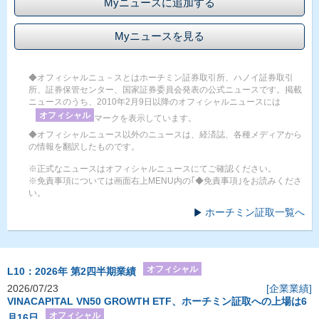
Myニュースに追加する
Myニュースを見る
◆オフィシャルニュ－スとはホーチミン証券取引所、ハノイ証券取引
所、証券保管センター、国家証券委員会発表の公式ニュースです。掲載
ニュースのうち、2010年2月9日以降のオフィシャルニュースには
オフィシャル
マークを表示しています。
◆オフィシャルニュース以外のニュースは、経済誌、各種メディアから
の情報を翻訳したものです。
※正式なニュースはオフィシャルニュースにてご確認ください。
※免責事項については画面右上MENU内の｢◆免責事項｣をお読みくださ
い。
ホーチミン証取一覧へ
オフィシャル
L10：2026年 第2四半期業績
2026/07/23
[企業業績]
VINACAPITAL VN50 GROWTH ETF、ホーチミン証取への上場は6
オフィシャル
月16日