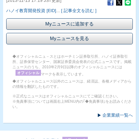
[2013-11-13 17:19 JST更新]
ハノイ教育開発投資 [EID]
...
[ 記事全文を読む ]
Myニュースに追加する
Myニュースを見る
◆オフィシャルニュ－スとはホーチミン証券取引所、ハノイ証券取引
所、証券保管センター、国家証券委員会発表の公式ニュースです。掲載
ニュースのうち、2010年2月9日以降のオフィシャルニュースには
オフィシャル
マークを表示しています。
◆オフィシャルニュース以外のニュースは、経済誌、各種メディアから
の情報を翻訳したものです。
※正式なニュースはオフィシャルニュースにてご確認ください。
※免責事項については画面右上MENU内の｢◆免責事項｣をお読みくださ
い。
企業業績一覧へ