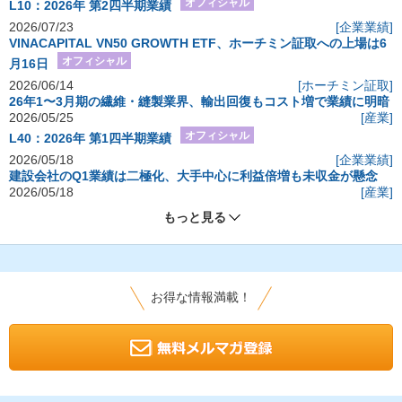
オフィシャル
L10：2026年 第2四半期業績
2026/07/23
[企業業績]
VINACAPITAL VN50 GROWTH ETF、ホーチミン証取への上場は6
オフィシャル
月16日
2026/06/14
[ホーチミン証取]
26年1〜3月期の繊維・縫製業界、輸出回復もコスト増で業績に明暗
2026/05/25
[産業]
オフィシャル
L40：2026年 第1四半期業績
2026/05/18
[企業業績]
建設会社のQ1業績は二極化、大手中心に利益倍増も未収金が懸念
2026/05/18
[産業]
もっと見る
お得な情報満載！