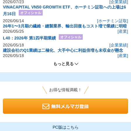
2026/07/23
[企業業績]
VINACAPITAL VN50 GROWTH ETF、ホーチミン証取への上場は6
オフィシャル
月16日
2026/06/14
[ホーチミン証取]
26年1〜3月期の繊維・縫製業界、輸出回復もコスト増で業績に明暗
2026/05/25
[産業]
オフィシャル
L40：2026年 第1四半期業績
2026/05/18
[企業業績]
建設会社のQ1業績は二極化、大手中心に利益倍増も未収金が懸念
2026/05/18
[産業]
もっと見る
お得な情報満載！
PC版はこちら