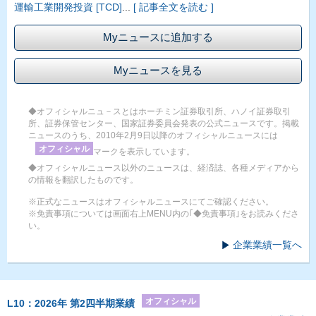
運輸工業開発投資 [TCD]
...
[ 記事全文を読む ]
Myニュースに追加する
Myニュースを見る
◆オフィシャルニュ－スとはホーチミン証券取引所、ハノイ証券取引
所、証券保管センター、国家証券委員会発表の公式ニュースです。掲載
ニュースのうち、2010年2月9日以降のオフィシャルニュースには
オフィシャル
マークを表示しています。
◆オフィシャルニュース以外のニュースは、経済誌、各種メディアから
の情報を翻訳したものです。
※正式なニュースはオフィシャルニュースにてご確認ください。
※免責事項については画面右上MENU内の｢◆免責事項｣をお読みくださ
い。
企業業績一覧へ
オフィシャル
L10：2026年 第2四半期業績