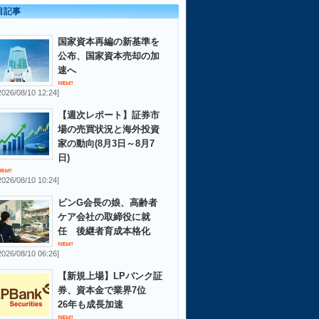
目記事
国家資本再編の新基準を
公布、国家資本売却の加
速へ
2026/08/10 12:24]
【週次レポート】証券市
場の売買状況と海外投資
家の動向(8月3日～8月7
日)
2026/08/10 10:24]
ビンG会長の娘、高齢者
ケア会社の取締役に就
任 後継者育成本格化
2026/08/10 06:26]
【新規上場】LPバンク証
券、資本金で業界7位
26年も成長加速