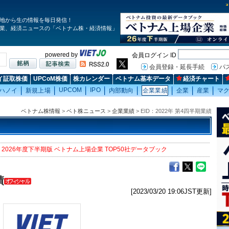
地から生の情報を毎日発信！
業、経済ニュースの「ベトナム株・経済情報」
powered by
会員ログイン ID
会員登録・延長手続
パ
イ証取株価
UPCoM株価
株カレンダー
ベトナム基本データ
経済チャート
UPCOM
IPO
ハノイ
新規上場
内部動向
企業業績
企業
産業
マ
ベトナム株情報
>
ベト株ニュース
>
企業業績
> EID：2022年 第4四半期業績
2026年度下半期版 ベトナム上場企業 TOP50社データブック
績
[2023/03/20 19:06JST更新]