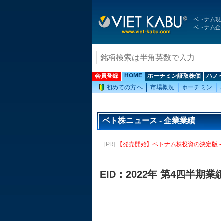
ベトナム現
ベトナム企
HOME
会員登録
ホーチミン証取株価
ハノ
初めての方へ
市場概況
ホーチミン
ベト株ニュース - 企業業績
[PR]
【発売開始】ベトナム株投資の決定版 - 
EID：2022年 第4四半期業