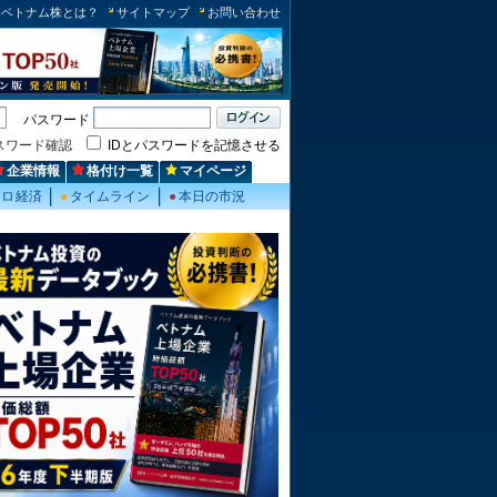
ベトナム株とは？
サイトマップ
お問い合わせ
パスワード
スワード確認
IDとパスワードを記憶させる
企業情報
格付け一覧
マイページ
クロ経済
●
タイムライン
●
本日の市況