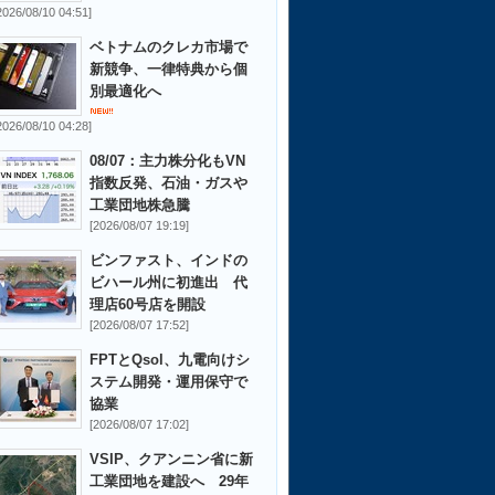
2026/08/10 04:51]
ベトナムのクレカ市場で
新競争、一律特典から個
別最適化へ
2026/08/10 04:28]
08/07：主力株分化もVN
指数反発、石油・ガスや
工業団地株急騰
[2026/08/07 19:19]
ビンファスト、インドの
ビハール州に初進出 代
理店60号店を開設
[2026/08/07 17:52]
FPTとQsol、九電向けシ
ステム開発・運用保守で
協業
[2026/08/07 17:02]
VSIP、クアンニン省に新
工業団地を建設へ 29年